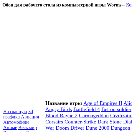
Обои для рабочего стола из компьютерной игры Worms
←
Ко
Название игры
Age of Empires II
Ali
Angry Birds
Battlefield 4
Bet on soldier
На главную
3d
Blood Rayne 2
Carmageddon
Civilizati
графика
Авиация
Corsairs
Counter-Strike
Dark Stone
Dia
Автомобили
Аниме
Весь мир
War
Doom
Driver
Dune 2000
Dungeon 