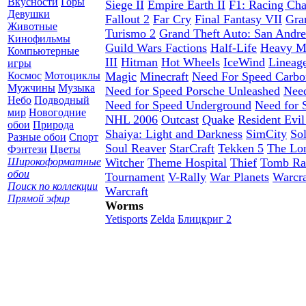
Вкусности
Горы
Siege II
Empire Earth II
F1: Racing Ch
Девушки
Fallout 2
Far Cry
Final Fantasy VII
Gra
Животные
Turismo 2
Grand Theft Auto: San Andre
Кинофильмы
Guild Wars Factions
Half-Life
Heavy Me
Компьютерные
III
Hitman
Hot Wheels
IceWind
Lineag
игры
Космос
Мотоциклы
Magic
Minecraft
Need For Speed Carbo
Мужчины
Музыка
Need for Speed Porsche Unleashed
Need
Небо
Подводный
Need for Speed Underground
Need for 
мир
Новогодние
NHL 2006
Outcast
Quake
Resident Evil
обои
Природа
Shaiya: Light and Darkness
SimCity
Sol
Разные обои
Спорт
Soul Reaver
StarCraft
Tekken 5
The Lon
Фэнтези
Цветы
Широкоформатные
Witcher
Theme Hospital
Thief
Tomb Ra
обои
Tournament
V-Rally
War Planets
Warcra
Поиск по коллекции
Warcraft
Прямой эфир
Worms
Yetisports
Zelda
Блицкриг 2