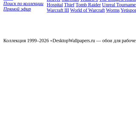
Поиск по коллекции
Hospital
Thief
Tomb Raider
Unreal Tourname
Прямой эфир
Warcraft III
World of Warcraft
Worms
Yetispor
Коллекция 1999–2026 «DesktopWallpapers.ru — обои для рабоч