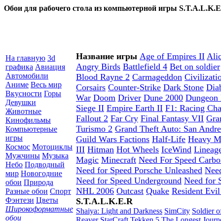
Обои для рабочего стола из компьютерной игры S.T.A.L.K.
Название игры
Age of Empires II
Ali
На главную
3d
Angry Birds
Battlefield 4
Bet on soldier
графика
Авиация
Автомобили
Blood Rayne 2
Carmageddon
Civilizati
Аниме
Весь мир
Corsairs
Counter-Strike
Dark Stone
Dia
Вкусности
Горы
War
Doom
Driver
Dune 2000
Dungeon 
Девушки
Siege II
Empire Earth II
F1: Racing Ch
Животные
Fallout 2
Far Cry
Final Fantasy VII
Gra
Кинофильмы
Turismo 2
Grand Theft Auto: San Andre
Компьютерные
игры
Guild Wars Factions
Half-Life
Heavy Me
Космос
Мотоциклы
III
Hitman
Hot Wheels
IceWind
Lineag
Мужчины
Музыка
Magic
Minecraft
Need For Speed Carbo
Небо
Подводный
Need for Speed Porsche Unleashed
Need
мир
Новогодние
Need for Speed Underground
Need for 
обои
Природа
NHL 2006
Outcast
Quake
Resident Evil
Разные обои
Спорт
Фэнтези
Цветы
S.T.A.L.K.E.R
Широкоформатные
Shaiya: Light and Darkness
SimCity
Soldier o
обои
Reaver
StarCraft
Tekken 5
The Longest Journ