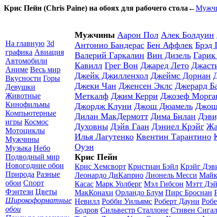
Крис Пейн (Chris Paine) на обоях для рабочего стола
←
Мужч
Мужчины
Аарон Пол
Алек Болдуин
На главную
3d
Антонио Бандерас
Бен Аффлек
Брэд 
графика
Авиация
Валерий Гаркалин
Вин Дизель
Гарик
Автомобили
Кавилл
Грег Вон
Джаред Лето
Джаст
Аниме
Весь мир
Джейк Джилленхол
Джеймс Дорнан
Вкусности
Горы
Джеки Чан
Дженсен Эклс
Джерард Б
Девушки
Меткалф
Джим Керри
Джозеф Морга
Животные
Кинофильмы
Джордж Клуни
Джош Дюамель
Джош
Компьютерные
Дилан МакДермотт
Дима Билан
Дэви
игры
Космос
Духовны
Дэйв Гаан
Дэниел Крэйг
Жа
Мотоциклы
Илья Лагутенко
Квентин Тарантино
Мужчины
Оуэн
Музыка
Небо
Крис Пейн
Подводный мир
Новогодние обои
Крис Хемсворт
Кристиан Бэйл
Крэйг Дэв
Природа
Разные
Леонардо ДиКаприо
Лионель Месси
Майк
обои
Спорт
Касас
Марк Уолберг
Мэл Гибсон
Мэтт Дэ
Фэнтези
Цветы
МакКонахи
Орландо Блум
Пирс Броснан
Широкоформатные
Невилл
Робби Уильямс
Роберт Дауни
Робе
обои
Бодров
Сильвестр Сталлоне
Стивен Сига