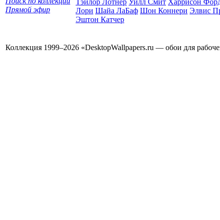
Поиск по коллекции
Тэйлор Лотнер
Уилл Смит
Харрисон Фор
Прямой эфир
Лори
Шайа ЛаБаф
Шон Коннери
Элвис П
Эштон Катчер
Коллекция 1999–2026 «DesktopWallpapers.ru — обои для рабоч