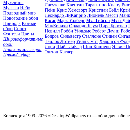
Мужчины
Лагутенко
Квентин Тарантино
Киану Рив
Музыка
Небо
Пейн
Крис Хемсворт
Кристиан Бэйл
Крэй
Подводный мир
Леонардо ДиКаприо
Лионель Месси
Майк
Новогодние обои
Касас
Марк Уолберг
Мэл Гибсон
Мэтт Дэ
Природа
Разные
МакКонахи
Орландо Блум
Пирс Броснан
обои
Спорт
Невилл
Робби Уильямс
Роберт Дауни
Робе
Фэнтези
Цветы
Бодров
Сильвестр Сталлоне
Стивен Сига
Широкоформатные
Тэйлор Лотнер
Уилл Смит
Харрисон Фор
обои
Лори
Шайа ЛаБаф
Шон Коннери
Элвис П
Поиск по коллекции
Эштон Катчер
Прямой эфир
Коллекция 1999–2026 «DesktopWallpapers.ru — обои для рабоч