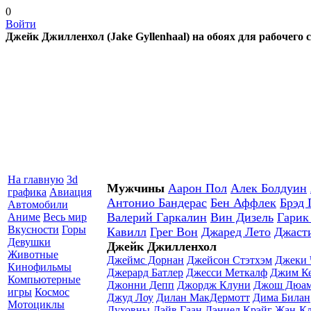
0
Войти
Джейк Джилленхол (Jake Gyllenhaal) на обоях для рабочего 
На главную
3d
Мужчины
Аарон Пол
Алек Болдуин
графика
Авиация
Антонио Бандерас
Бен Аффлек
Брэд 
Автомобили
Валерий Гаркалин
Вин Дизель
Гарик
Аниме
Весь мир
Вкусности
Горы
Кавилл
Грег Вон
Джаред Лето
Джаст
Девушки
Джейк Джилленхол
Животные
Джеймс Дорнан
Джейсон Стэтхэм
Джеки 
Кинофильмы
Джерард Батлер
Джесси Меткалф
Джим К
Компьютерные
Джонни Депп
Джордж Клуни
Джош Дюам
игры
Космос
Джуд Лоу
Дилан МакДермотт
Дима Билан
Мотоциклы
Духовны
Дэйв Гаан
Дэниел Крэйг
Жан-Кл