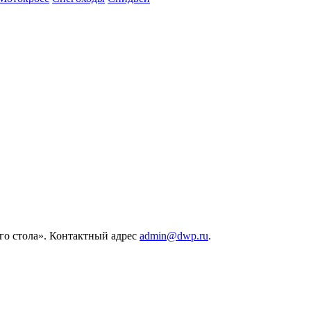
его стола». Контактный адрес
admin@dwp.ru
.