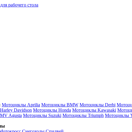
для рабочего стола
ы
Мотоциклы Aprilia
Мотоциклы BMW
Мотоциклы Derbi
Мотоци
arley Davidson
Мотоциклы Honda
Мотоциклы Kawasaki
Мотоц
MV Agusta
Мотоциклы Suzuki
Мотоциклы Triumph
Мотоциклы 
лы
Мотокросс
Снегоходы
Спидвей