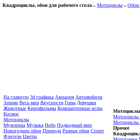
Квадроциклы, обои для рабочего стола
←
Мотоциклы
←
Обои 
На главную
3d графика
Авиация
Автомобили
Аниме
Весь мир
Вкусности
Горы
Девушки
Животные
Кинофильмы
Компьютерные игры
Мотоцикл
Космос
Мотоциклы H
Мотоциклы
Мотоциклы 
Мужчины
Музыка
Небо
Подводный мир
Прочее
Новогодние обои
Природа
Разные обои
Спорт
Квадроцик
Фэнтези
Цветы
Мотогонки