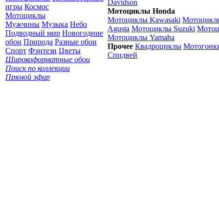
Davidson
игры
Космос
Мотоциклы Honda
Мотоциклы
Мотоциклы Kawasaki
Мотоцик
Мужчины
Музыка
Небо
Agusta
Мотоциклы Suzuki
Мотоц
Подводный мир
Новогодние
Мотоциклы Yamaha
обои
Природа
Разные обои
Прочее
Квадроциклы
Мотогонк
Спорт
Фэнтези
Цветы
Спидвей
Широкоформатные обои
Поиск по коллекции
Прямой эфир