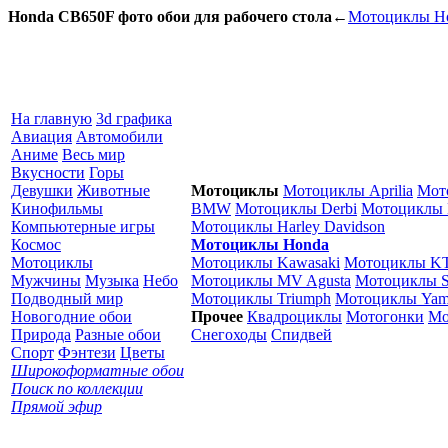
Honda CB650F фото обои для рабочего стола
←
Мотоциклы H
На главную
3d графика
Авиация
Автомобили
Аниме
Весь мир
Вкусности
Горы
Девушки
Животные
Мотоциклы
Мотоциклы Aprilia
Мот
Кинофильмы
BMW
Мотоциклы Derbi
Мотоциклы 
Компьютерные игры
Мотоциклы Harley Davidson
Космос
Мотоциклы Honda
Мотоциклы
Мотоциклы Kawasaki
Мотоциклы K
Мужчины
Музыка
Небо
Мотоциклы MV Agusta
Мотоциклы S
Подводный мир
Мотоциклы Triumph
Мотоциклы Yam
Новогодние обои
Прочее
Квадроциклы
Мотогонки
Мо
Природа
Разные обои
Снегоходы
Спидвей
Спорт
Фэнтези
Цветы
Широкоформатные обои
Поиск по коллекции
Прямой эфир