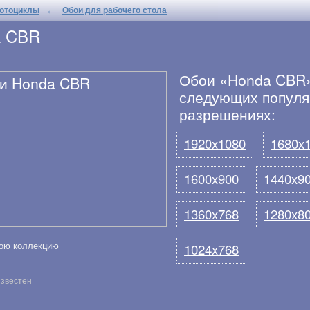
отоциклы
Обои для рабочего стола
←
a CBR
Обои «Honda CBR»
следующих попул
разрешениях:
1920x1080
1680x
1600x900
1440x9
1360x768
1280x8
ою коллекцию
1024x768
известен