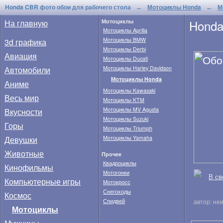
Honda CBR фото обои для рабочего стола
Мотоциклы Honda
М
←
←
Hond
На главную
Мотоциклы
Мотоциклы Aprilia
Мотоциклы BMW
3d графика
Мотоциклы Derbi
Авиация
Мотоциклы Ducati
Автомобили
Мотоциклы Harley Davidson
Мотоциклы Honda
Аниме
Мотоциклы Kawasaki
Весь мир
Мотоциклы KTM
Мотоциклы MV Agusta
Вкусности
Мотоциклы Suzuki
Горы
Мотоциклы Triumph
Девушки
Мотоциклы Yamaha
Животные
Прочее
Квадроциклы
Кинофильмы
Мотогонки
В св
Компьютерные игры
Мотокросс
Снегоходы
Космос
Спидвей
автор: не
Мотоциклы