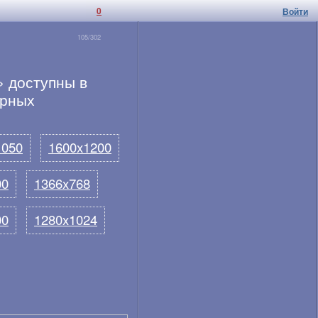
0
Войти
105/302
 доступны в
ярных
1050
1600x1200
00
1366x768
00
1280x1024