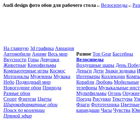
Audi design фото обои для рабочего стола
←
Велосипеды
←
Раз
На главную
3d графика
Авиация
Автомобили
Аниме
Весь мир
Разное
Top Gear
Бассейны
Вкусности
Горы
Девушки
Велосипеды
Животные
Кинофильмы
Воздушные шары
День Побе
Компьютерные игры
Космос
Деньги
Дети
Знаки зодиака
И
Мотоциклы
Мужчины
Музыка
Интерьеры
Коллекции
Комп
Небо
Подводный мир
Корабли
Любовь
Мобильные
Новогодние обои
Природа
телефоны
Музыкальные инс
Разные обои
Мультфильмы
Огонь
Оружие
Спорт
Фэнтези
Цветы
Поезда
Рисунки
Текстуры
Ул
Широкоформатные обои
Флаги
Фототехника
Цветные
Поиск по коллекции
карандаши
Часы
Чувства
Юм
Прямой эфир