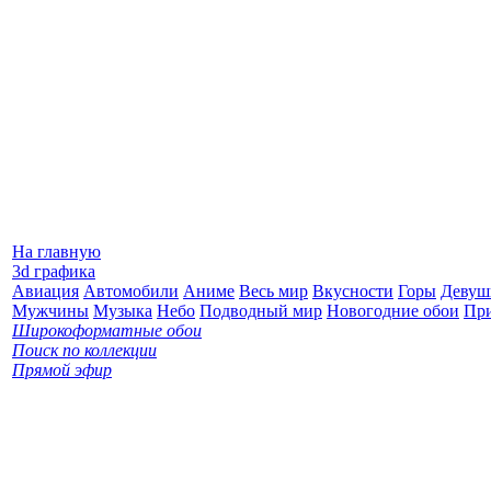
На главную
3d графика
Авиация
Автомобили
Аниме
Весь мир
Вкусности
Горы
Девуш
Мужчины
Музыка
Небо
Подводный мир
Новогодние обои
Пр
Широкоформатные обои
Поиск по коллекции
Прямой эфир