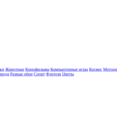
ки
Животные
Кинофильмы
Компьютерные игры
Космос
Мотоц
ирода
Разные обои
Спорт
Фэнтези
Цветы