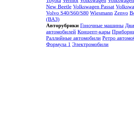
Toyota
Vermot
Volkswagen
Volkswagen
New Beetle
Volkswagen Passat
Volkswa
Volvo S40/S60/S80
Wiesmann
Zenvo
В
(ВАЗ)
Авторубрики
Гоночные машины
Дви
автомобилей
Концепт-кары
Приборн
Раллийные автомобили
Ретро автомо
Формула 1
Электромобили