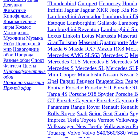
Thundenbird
Gumpert
Hennesey
Honda
Девушки
Infiniti
Jaguar
Jaguar XKR
Jeep
Kia
Ko
Животные
Кинофильмы
Lamborghini Aventador
Lamborghini Di
Компьютерные
Estoque
Lamborghini Gallardo
Lamborg
игры
Космос
Lamborghini Reventon
Lamborghini Sin
Мотоциклы
Lexus
Linkoln
Lotus
Marussia
Maserati
Мужчины
Музыка
GranTurismo
Maserati Quattroporte
Ma
Небо
Подводный
Mazda 6
Mazda RX7
Mazda RX8
McLa
мир
Новогодние
обои
Природа
Mercedes AMG SLS63
Mercedes C
Me
Разные обои
Спорт
Mercedes CLS
Mercedes E
Mercedes 
Фэнтези
Цветы
Mercedes S
Mercedes SL
Mercedes SL
Широкоформатные
Mini Cooper
Mitsubishi
Nissan
Nissan 
обои
Opel
Pagani
Peugeot
Peugeot 2xx
Peuge
Поиск по коллекции
Pontiac
Porsche
Porsche 911
Porsche 9
Прямой эфир
Targa 4S
Porsche 918 Spyder
Porsche B
GT
Porsche Cayenne
Porsche Cayman
Panamera
Range Rover
Renault
Renault
Rolls-Royce
Saab
Scion
Seat
Skoda
Spy
Impreza
Tesla
Toyota
Vermot
Volkswag
Volkswagen New Beetle
Volkswagen Pa
Touareg
Volvo
Volvo S40/S60/S80
Wie