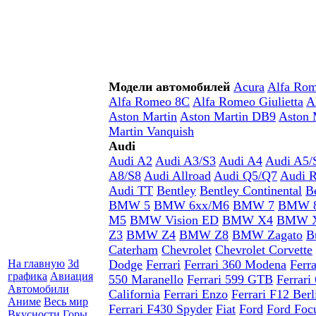
Модели автомобилей
Acura
Alfa Ro
Alfa Romeo 8C
Alfa Romeo Giulietta
A
Aston Martin
Aston Martin DB9
Aston 
Martin Vanquish
Audi
Audi A2
Audi A3/S3
Audi A4
Audi A5/
A8/S8
Audi Allroad
Audi Q5/Q7
Audi 
Audi TT
Bentley
Bentley Continental
B
BMW 5
BMW 6xx/M6
BMW 7
BMW 
M5
BMW Vision ED
BMW X4
BMW 
Z3
BMW Z4
BMW Z8
BMW Zagato
B
Caterham
Chevrolet
Chevrolet Corvette
На главную
3d
Dodge
Ferrari
Ferrari 360 Modena
Ferra
графика
Авиация
550 Maranello
Ferrari 599 GTB
Ferrari 
Автомобили
California
Ferrari Enzo
Ferrari F12 Berl
Аниме
Весь мир
Ferrari F430 Spyder
Fiat
Ford
Ford Foc
Вкусности
Горы