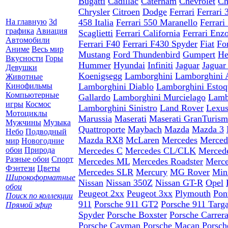
Bugatti
Cadillac
Caterham
Chevrolet
Ch
Chrysler
Citroen
Dodge
Ferrari
Ferrari
На главную
3d
458 Italia
Ferrari 550 Maranello
Ferrar
графика
Авиация
Scaglietti
Ferrari California
Ferrari Enz
Автомобили
Ferrari F40
Ferrari F430 Spyder
Fiat
Fo
Аниме
Весь мир
Mustang
Ford Thundenbird
Gumpert
He
Вкусности
Горы
Hummer
Hyundai
Infiniti
Jaguar
Jagua
Девушки
Koenigsegg
Lamborghini
Lamborghini 
Животные
Кинофильмы
Lamborghini Diablo
Lamborghini Estoq
Компьютерные
Gallardo
Lamborghini Murcielago
Lamb
игры
Космос
Lamborghini Sinistro
Land Rover
Lexu
Мотоциклы
Marussia
Maserati
Maserati GranTuris
Мужчины
Музыка
Quattroporte
Maybach
Mazda
Mazda 3
Небо
Подводный
Mazda RX8
McLaren
Mercedes
Merce
мир
Новогодние
обои
Природа
Mercedes C
Mercedes CL/CLK
Merced
Разные обои
Спорт
Mercedes ML
Mercedes Roadster
Merce
Фэнтези
Цветы
Mercedes SLR
Mercury
MG Rover
Min
Широкоформатные
Nissan
Nissan 350Z
Nissan GT-R
Opel
обои
Peugeot 2xx
Peugeot 3xx
Plymouth
Pon
Поиск по коллекции
911
Porsche 911 GT2
Porsche 911 Targ
Прямой эфир
Spyder
Porsche Boxster
Porsche Carrer
Porsche Cayman
Porsche Macan
Porsch