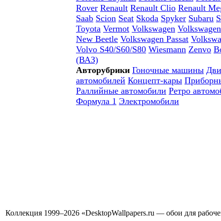
Rover
Renault
Renault Clio
Renault Me
Saab
Scion
Seat
Skoda
Spyker
Subaru
S
Toyota
Vermot
Volkswagen
Volkswagen
New Beetle
Volkswagen Passat
Volkswa
Volvo S40/S60/S80
Wiesmann
Zenvo
В
(ВАЗ)
Авторубрики
Гоночные машины
Дви
автомобилей
Концепт-кары
Приборн
Раллийные автомобили
Ретро автомо
Формула 1
Электромобили
Коллекция 1999–2026 «DesktopWallpapers.ru — обои для рабоч