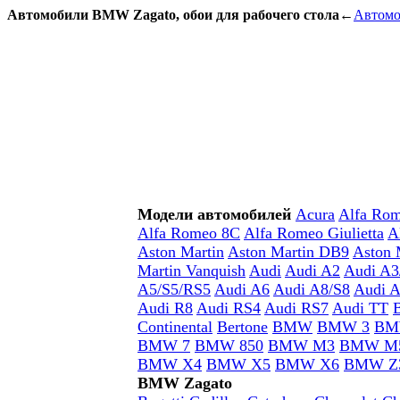
Автомобили BMW Zagato, обои для рабочего стола
←
Автом
Модели автомобилей
Acura
Alfa Ro
Alfa Romeo 8C
Alfa Romeo Giulietta
A
Aston Martin
Aston Martin DB9
Aston 
Martin Vanquish
Audi
Audi A2
Audi A3
A5/S5/RS5
Audi A6
Audi A8/S8
Audi A
Audi R8
Audi RS4
Audi RS7
Audi TT
B
Continental
Bertone
BMW
BMW 3
BM
BMW 7
BMW 850
BMW M3
BMW M
BMW X4
BMW X5
BMW X6
BMW Z
BMW Zagato