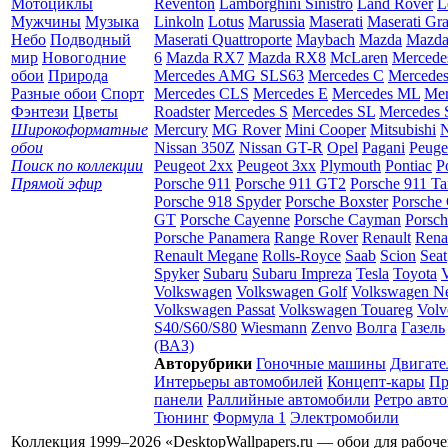
Мотоциклы
Reventon
Lamborghini Sinistro
Land Rover
L
Мужчины
Музыка
Linkoln
Lotus
Marussia
Maserati
Maserati Gr
Небо
Подводный
Maserati Quattroporte
Maybach
Mazda
Mazda
мир
Новогодние
6
Mazda RX7
Mazda RX8
McLaren
Mercede
обои
Природа
Mercedes AMG SLS63
Mercedes C
Mercede
Разные обои
Спорт
Mercedes CLS
Mercedes E
Mercedes ML
Mer
Фэнтези
Цветы
Roadster
Mercedes S
Mercedes SL
Mercedes
Широкоформатные
Mercury
MG Rover
Mini Cooper
Mitsubishi
N
обои
Nissan 350Z
Nissan GT-R
Opel
Pagani
Peuge
Поиск по коллекции
Peugeot 2xx
Peugeot 3xx
Plymouth
Pontiac
P
Прямой эфир
Porsche 911
Porsche 911 GT2
Porsche 911 Ta
Porsche 918 Spyder
Porsche Boxster
Porsche 
GT
Porsche Cayenne
Porsche Cayman
Porsc
Porsche Panamera
Range Rover
Renault
Rena
Renault Megane
Rolls-Royce
Saab
Scion
Seat
Spyker
Subaru
Subaru Impreza
Tesla
Toyota
Volkswagen
Volkswagen Golf
Volkswagen N
Volkswagen Passat
Volkswagen Touareg
Volv
S40/S60/S80
Wiesmann
Zenvo
Волга
Газель
(ВАЗ)
Авторубрики
Гоночные машины
Двигате
Интерьеры автомобилей
Концепт-кары
Пр
панели
Раллийные автомобили
Ретро авт
Тюнинг
Формула 1
Электромобили
Коллекция 1999–2026 «DesktopWallpapers.ru — обои для рабоч