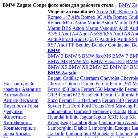
BMW Zagato Coupe фото обои для рабочего стола
←
BMW Zag
Модели автомобилей
Acura
Alfa Romeo
A
Romeo 147
Alfa Romeo 8C
Alfa Romeo Giuli
Romeo MiTo
Aston Martin
Aston Martin DB9
Martin DBS
Aston Martin Vanquish
Audi
Aud
A3/S3
Audi A4
Audi A5/S5/RS5
Audi A6
Aud
Audi Allroad
Audi Q5/Q7
Audi R8
Audi RS4
RS7
Audi TT
Bentley
Bentley Continental
Be
BMW
BMW 3
BMW 5
BMW 6xx/M6
BMW 7
BM
BMW M3
BMW M5
BMW Vision ED
BMW
BMW X5
BMW X6
BMW Z3
BMW Z4
BM
BMW Zagato
Bugatti
Cadillac
Caterham
Chevrolet
Chevrole
На главную
3d
Chrysler
Citroen
Dodge
Ferrari
Ferrari 360 M
графика
Авиация
Ferrari 458 Italia
Ferrari 550 Maranello
Ferrar
Автомобили
GTB
Ferrari 612 Scaglietti
Ferrari California
F
Аниме
Весь мир
Enzo
Ferrari F12 Berlinetta
Ferrari F40
Ferrar
Вкусности
Горы
Spyder
Fiat
Ford
Ford Focus
Ford Mustang
F
Девушки
Thundenbird
Gumpert
Hennesey
Honda
Hum
Животные
Hyundai
Infiniti
Jaguar
Jaguar XKR
Jeep
Kia
Кинофильмы
Koenigsegg
Lamborghini
Lamborghini Avent
Компьютерные
Lamborghini Diablo
Lamborghini Estoque
La
игры
Космос
Gallardo
Lamborghini Murcielago
Lamborghi