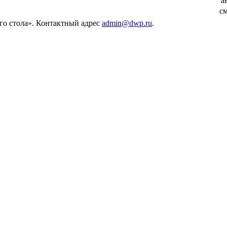
а
см
его стола». Контактный адрес
admin@dwp.ru
.