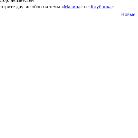
втор: неизвестен
отрите другие обои на темы «
Малина
» и «
Клубника
»