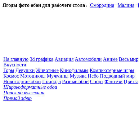
Ягоды фото обои для рабочего стола
←
Смородина
|
Малина
|
На главную
3d графика
Авиация
Автомобили
Аниме
Весь мир
Вкусности
Горы
Девушки
Животные
Кинофильмы
Компьютерные игры
Космос
Мотоциклы
Мужчины
Музыка
Небо
Подводный мир
Новогодние обои
Природа
Разные обои
Спорт
Фэнтези
Цветы
Широкоформатные обои
Поиск по коллекции
Прямой эфир