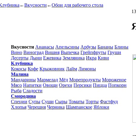
Клубника
←
Вкусности
←
Обои для рабочего стола
13
Вкусности
Ананасы
Апельсины
Арбузы
Бананы
Блины
Вино
Виноград
Вишня
Выпечка
Грейпфруты
Груши
Десерты
Дыни
Ежевика
Земляника
Икра
Киви
Клубника
Кокосы
Кофе
Крыжовник
Лайм
Лимоны
Малина
Мандарины
Мармелад
Мёд
Морепродукты
Мороженое
Мясо
Напитки
Овощи
Орехи
Персики
Пицца
Попкорн
Рыба
Сладости
Смородина
Специи
Супы
Суши
Сыры
Томаты
Торты
Фастфуд
Хлопья
Черешня
Черника
Шампанское
Яблоки