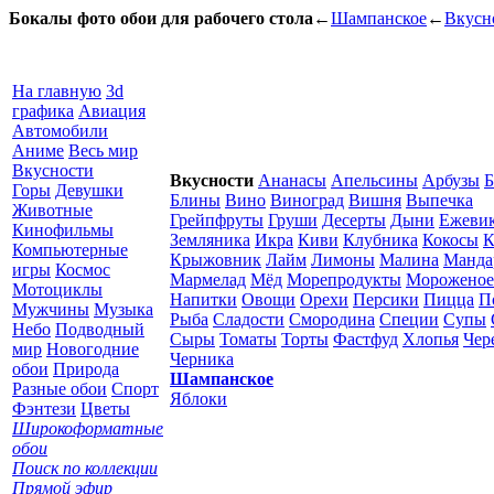
Бокалы фото обои для рабочего стола
←
Шампанское
←
Вкусн
На главную
3d
графика
Авиация
Автомобили
Аниме
Весь мир
Вкусности
Вкусности
Ананасы
Апельсины
Арбузы
Б
Горы
Девушки
Блины
Вино
Виноград
Вишня
Выпечка
Животные
Грейпфруты
Груши
Десерты
Дыни
Ежеви
Кинофильмы
Земляника
Икра
Киви
Клубника
Кокосы
К
Компьютерные
Крыжовник
Лайм
Лимоны
Малина
Манда
игры
Космос
Мармелад
Мёд
Морепродукты
Мороженое
Мотоциклы
Напитки
Овощи
Орехи
Персики
Пицца
П
Мужчины
Музыка
Рыба
Сладости
Смородина
Специи
Супы
Небо
Подводный
Сыры
Томаты
Торты
Фастфуд
Хлопья
Чер
мир
Новогодние
Черника
обои
Природа
Шампанское
Разные обои
Спорт
Яблоки
Фэнтези
Цветы
Широкоформатные
обои
Поиск по коллекции
Прямой эфир