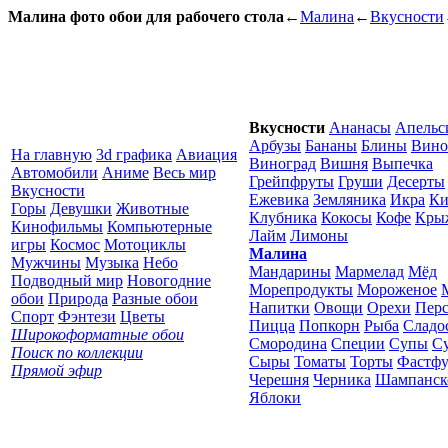
Малина фото обои для рабочего стола
←
Малина
←
Вкусности
Вкусности
Ананасы
Апельс
Арбузы
Бананы
Блины
Вино
На главную
3d графика
Авиация
Виноград
Вишня
Выпечка
Автомобили
Аниме
Весь мир
Грейпфруты
Груши
Десерты
Вкусности
Ежевика
Земляника
Икра
Ки
Горы
Девушки
Животные
Клубника
Кокосы
Кофе
Кры
Кинофильмы
Компьютерные
Лайм
Лимоны
игры
Космос
Мотоциклы
Малина
Мужчины
Музыка
Небо
Мандарины
Мармелад
Мёд
Подводный мир
Новогодние
Морепродукты
Мороженое
обои
Природа
Разные обои
Напитки
Овощи
Орехи
Пер
Спорт
Фэнтези
Цветы
Пицца
Попкорн
Рыба
Сладо
Широкоформатные обои
Смородина
Специи
Супы
С
Поиск по коллекции
Сыры
Томаты
Торты
Фастфу
Прямой эфир
Черешня
Черника
Шампанск
Яблоки