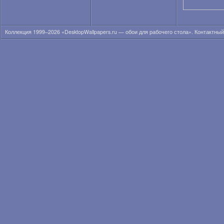
Торты
Фастфуд
Хлопья
Черешня
Коллекция 1999–2026 «DesktopWallpapers.ru — обои для рабочего стола». Контактны
Черника
Шампанское
Яблоки