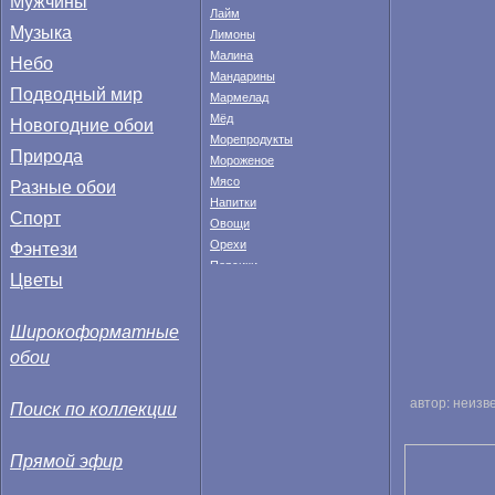
Мужчины
Лайм
Музыка
Лимоны
Малина
Небо
Мандарины
Подводный мир
Мармелад
Мёд
Новогодние обои
Морепродукты
Природа
Мороженое
Мясо
Разные обои
Напитки
Спорт
Овощи
Фэнтези
Орехи
Персики
Цветы
Пицца
Попкорн
Широкоформатные
Рыба
Сладости
обои
Смородина
Специи
автор: неизв
Поиск по коллекции
Супы
Суши
Сыры
Прямой эфир
Томаты