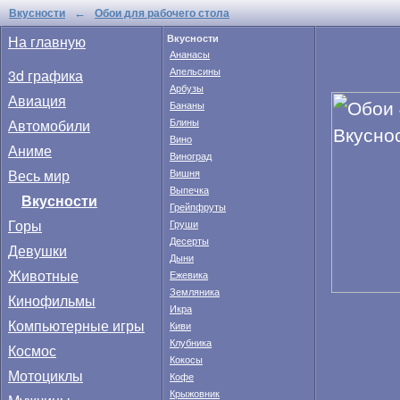
Вкусности
Обои для рабочего стола
←
На главную
Вкусности
Ананасы
Апельсины
3d графика
Арбузы
Авиация
Бананы
Автомобили
Блины
Вино
Аниме
Виноград
Весь мир
Вишня
Выпечка
Вкусности
Грейпфруты
Горы
Груши
Десерты
Девушки
Дыни
Животные
Ежевика
Земляника
Кинофильмы
Икра
Компьютерные игры
Киви
Клубника
Космос
Кокосы
Мотоциклы
Кофе
Крыжовник