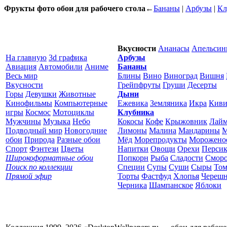
Фрукты фото обои для рабочего стола
←
Бананы
|
Арбузы
|
Кл
Вкусности
Ананасы
Апельси
На главную
3d графика
Арбузы
Авиация
Автомобили
Аниме
Бананы
Весь мир
Блины
Вино
Виноград
Вишня
Вкусности
Грейпфруты
Груши
Десерты
Горы
Девушки
Животные
Дыни
Кинофильмы
Компьютерные
Ежевика
Земляника
Икра
Кив
игры
Космос
Мотоциклы
Клубника
Мужчины
Музыка
Небо
Кокосы
Кофе
Крыжовник
Лай
Подводный мир
Новогодние
Лимоны
Малина
Мандарины
М
обои
Природа
Разные обои
Мёд
Морепродукты
Морожено
Спорт
Фэнтези
Цветы
Напитки
Овощи
Орехи
Перси
Широкоформатные обои
Попкорн
Рыба
Сладости
Смор
Поиск по коллекции
Специи
Супы
Суши
Сыры
Том
Прямой эфир
Торты
Фастфуд
Хлопья
Череш
Черника
Шампанское
Яблоки