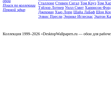
обои
Сталлоне
Стивен Сигал
Том Круз
Том Ха
Поиск по коллекции
Тэйлор Лотнер
Уилл Смит
Харрисон Фор
Прямой эфир
Джекман
Хью Лори
Шайа ЛаБаф
Шон Ко
Элвис Пресли
Энрике Иглесиас
Эштон Ка
Коллекция 1999–2026 «DesktopWallpapers.ru — обои для рабоч