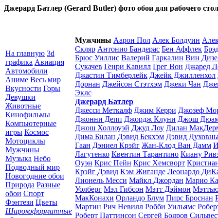
Джерард Батлер (Gerard Butler) фото обои для рабочего сто
Мужчины
Аарон Пол
Алек Болдуин
Алек
Скляр
Антонио Бандерас
Бен Аффлек
Брэ
На главную
3d
Брюс Уиллис
Валерий Гаркалин
Вин Дизе
графика
Авиация
Сукачев
Генри Кавилл
Грег Вон
Джаред Л
Автомобили
Джастин Тимберлейк
Джейк Джилленхол
Аниме
Весь мир
Дорнан
Джейсон Стэтхэм
Джеки Чан
Дже
Вкусности
Горы
Эклс
Девушки
Джерард Батлер
Животные
Джесси Меткалф
Джим Керри
Джозеф Мо
Кинофильмы
Джонни Депп
Джордж Клуни
Джош Дюам
Компьютерные
Джош Холлоуэй
Джуд Лоу
Дилан МакДер
игры
Космос
Дима Билан
Дэвид Бекхэм
Дэвид Духовн
Мотоциклы
Гаан
Дэниел Крэйг
Жан-Клод Ван Дамм
И
Мужчины
Лагутенко
Квентин Тарантино
Киану Рив
Музыка
Небо
Оуэн
Крис Пейн
Крис Хемсворт
Кристиан
Подводный мир
Крэйг Дэвид
Кэм Жиганде
Леонардо ДиК
Новогодние обои
Лионель Месси
Майкл Джордан
Марио Ка
Природа
Разные
Уолберг
Мэл Гибсон
Мэтт Дэймон
Мэтть
обои
Спорт
МакКонахи
Орландо Блум
Пирс Броснан
Фэнтези
Цветы
Мартин
Рич Невилл
Робби Уильямс
Робер
Широкоформатные
Роберт Паттинсон
Сергей Бодров
Сильвес