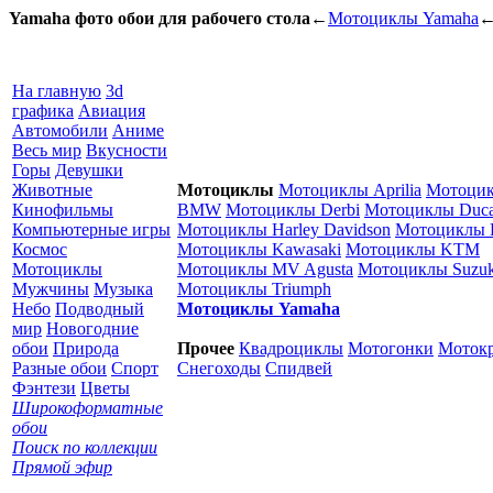
Yamaha фото обои для рабочего стола
←
Мотоциклы Yamaha
На главную
3d
графика
Авиация
Автомобили
Аниме
Весь мир
Вкусности
Горы
Девушки
Животные
Мотоциклы
Мотоциклы Aprilia
Мотоци
Кинофильмы
BMW
Мотоциклы Derbi
Мотоциклы Duca
Компьютерные игры
Мотоциклы Harley Davidson
Мотоциклы 
Космос
Мотоциклы Kawasaki
Мотоциклы KTM
Мотоциклы
Мотоциклы MV Agusta
Мотоциклы Suzuk
Мужчины
Музыка
Мотоциклы Triumph
Небо
Подводный
Мотоциклы Yamaha
мир
Новогодние
обои
Природа
Прочее
Квадроциклы
Мотогонки
Мотокр
Разные обои
Спорт
Снегоходы
Спидвей
Фэнтези
Цветы
Широкоформатные
обои
Поиск по коллекции
Прямой эфир