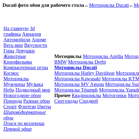
Ducati фото обои для рабочего стола
←
Мотоциклы Ducati
←
М
На главную
3d
графика
Авиация
Автомобили
Аниме
Весь мир
Вкусности
Горы
Девушки
Животные
Мотоциклы
Мотоциклы Aprilia
Мотоц
Кинофильмы
BMW
Мотоциклы Derbi
Компьютерные игры
Мотоциклы Ducati
Космос
Мотоциклы Harley Davidson
Мотоцикл
Мотоциклы
Мотоциклы Kawasaki
Мотоциклы KT
Мужчины
Музыка
Мотоциклы MV Agusta
Мотоциклы Suz
Небо
Подводный мир
Мотоциклы Triumph
Мотоциклы Yamah
Новогодние обои
Прочее
Квадроциклы
Мотогонки
Мото
Природа
Разные обои
Снегоходы
Спидвей
Спорт
Фэнтези
Цветы
Широкоформатные
обои
Поиск по коллекции
Прямой эфир