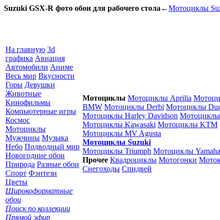
Suzuki GSX-R фото обои для рабочего стола
←
Мотоциклы Su
На главную
3d
графика
Авиация
Автомобили
Аниме
Весь мир
Вкусности
Горы
Девушки
Животные
Мотоциклы
Мотоциклы Aprilia
Мотоц
Кинофильмы
BMW
Мотоциклы Derbi
Мотоциклы Duc
Компьютерные игры
Мотоциклы Harley Davidson
Мотоциклы
Космос
Мотоциклы Kawasaki
Мотоциклы KTM
Мотоциклы
Мотоциклы MV Agusta
Мужчины
Музыка
Мотоциклы Suzuki
Небо
Подводный мир
Мотоциклы Triumph
Мотоциклы Yamah
Новогодние обои
Прочее
Квадроциклы
Мотогонки
Моток
Природа
Разные обои
Снегоходы
Спидвей
Спорт
Фэнтези
Цветы
Широкоформатные
обои
Поиск по коллекции
Прямой эфир