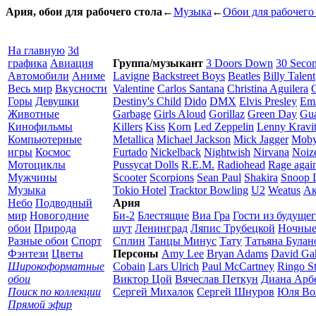
Ария, обои для рабочего стола
←
Музыка
←
Обои для рабочего
На главную
3d
графика
Авиация
Группа/музыкант
3 Doors Down
30 Secon
Автомобили
Аниме
Lavigne
Backstreet Boys
Beatles
Billy Talent
Весь мир
Вкусности
Valentine
Carlos Santana
Christina Aguilera
Горы
Девушки
Destiny's Child
Dido
DMX
Elvis Presley
Em
Животные
Garbage
Girls Aloud
Gorillaz
Green Day
Gu
Кинофильмы
Killers
Kiss
Korn
Led Zeppelin
Lenny Kravi
Компьютерные
Metallica
Michael Jackson
Mick Jagger
Mob
игры
Космос
Furtado
Nickelback
Nightwish
Nirvana
Noiz
Мотоциклы
Pussycat Dolls
R.E.M.
Radiohead
Rage again
Мужчины
Scooter
Scorpions
Sean Paul
Shakira
Snoop 
Музыка
Tokio Hotel
Tracktor Bowling
U2
Weatus
Ак
Небо
Подводный
Ария
мир
Новогодние
Би-2
Блестящие
Виа Гра
Гости из будуще
обои
Природа
шут
Ленинград
Ляпис Трубецкой
Ночные
Разные обои
Спорт
Сплин
Танцы Минус
Тату
Татьяна Булан
Фэнтези
Цветы
Персоны
Amy Lee
Bryan Adams
David Ga
Широкоформатные
Cobain
Lars Ulrich
Paul McCartney
Ringo St
обои
Виктор Цой
Вячеслав Петкун
Диана Арб
Поиск по коллекции
Сергей Михалок
Сергей Шнуров
Юля Во
Прямой эфир