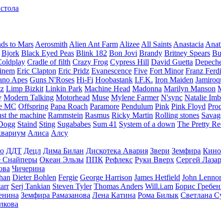
 стола
ds to Mars
Aerosmith
Alien Ant Farm
Alizee
All Saints
Anastacia
Ana
Bjork
Black Eyed Peas
Blink 182
Bon Jovi
Brandy
Britney Spears
Bu
Coldplay
Cradle of filth
Crazy Frog
Cypress Hill
David Guetta
Depech
inem
Eric Clapton
Eric Pridz
Evanescence
Five
Fort Minor
Franz Ferd
ano Apes
Guns N'Roses
Hi-Fi
Hoobastank
I.F.K.
Iron Maiden
Jamiroq
tz
Limp Bizkit
Linkin Park
Machine Head
Madonna
Marilyn Manson
y
Modern Talking
Motorhead
Muse
Mylene Farmer
N'sync
Natalie Imb
e MC
Offspring
Papa Roach
Paramore
Pendulum
Pink
Pink Floyd
Pro
st the machine
Rammstein
Rasmus
Ricky Martin
Rolling stones
Savag
Dogg
Staind
Sting
Sugababes
Sum 41
System of a down
The Pretty Re
вариум
Алиса
Алсу
го
ДДТ
Децл
Дима Билан
Дискотека Авария
Звери
Земфира
Кино
 Снайперы
Океан Эльзы
ППК
Рефлекс
Руки Вверх
Сергей Лаза
ова
Чичерина
han
Dieter Bohlen
Fergie
George Harrison
James Hetfield
John Lenno
arr
Serj Tankian
Steven Tyler
Thomas Anders
Will.i.am
Борис Гребе
енина
Земфира Рамазанова
Лена Катина
Рома Билык
Светлана С
лкова