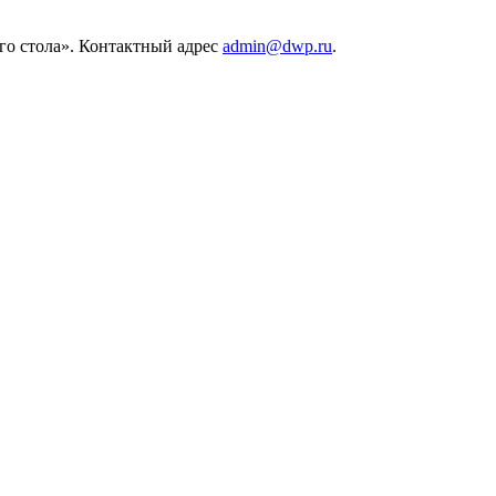
его стола». Контактный адрес
admin@dwp.ru
.