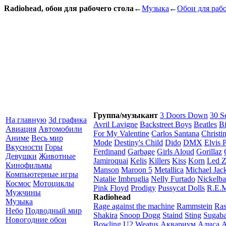
Radiohead, обои для рабочего стола
←
Музыка
←
Обои для рабо
Группа/музыкант
3 Doors Down
30 S
На главную
3d графика
Avril Lavigne
Backstreet Boys
Beatles
Bi
Авиация
Автомобили
For My Valentine
Carlos Santana
Christi
Аниме
Весь мир
Mode
Destiny's Child
Dido
DMX
Elvis 
Вкусности
Горы
Ferdinand
Garbage
Girls Aloud
Gorillaz
Девушки
Животные
Jamiroquai
Kelis
Killers
Kiss
Korn
Led Z
Кинофильмы
Manson
Maroon 5
Metallica
Michael Jac
Компьютерные игры
Natalie Imbruglia
Nelly Furtado
Nickelb
Космос
Мотоциклы
Pink Floyd
Prodigy
Pussycat Dolls
R.E.
Мужчины
Radiohead
Музыка
Rage against the machine
Rammstein
Ra
Небо
Подводный мир
Shakira
Snoop Dogg
Staind
Sting
Sugab
Новогодние обои
Bowling
U2
Weatus
Аквариум
Алиса
А