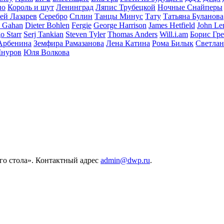
но
Король и шут
Ленинград
Ляпис Трубецкой
Ночные Снайперы
ей Лазарев
Серебро
Сплин
Танцы Минус
Тату
Татьяна Буланова
 Gahan
Dieter Bohlen
Fergie
George Harrison
James Hetfield
John Le
o Starr
Serj Tankian
Steven Tyler
Thomas Anders
Will.i.am
Борис Гр
Арбенина
Земфира Рамазанова
Лена Катина
Рома Билык
Светлан
Шнуров
Юля Волкова
его стола». Контактный адрес
admin@dwp.ru
.