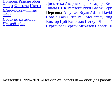
Природа
Разные обои
Дискотека Авария
Звери
Земфира
Ки
Спорт
Фэнтези
Цветы
Эльзы
ППК
Рефлекс
Руки Вверх
Серг
Широкоформатные
Персоны
Amy Lee
Bryan Adams
David
обои
Cobain
Lars Ulrich
Paul McCartney
Ring
Поиск по коллекции
Виктор Цой
Вячеслав Петкун
Диана 
Прямой эфир
Сурганова
Сергей Михалок
Сергей 
Коллекция 1999–2026 «DesktopWallpapers.ru — обои для рабоч