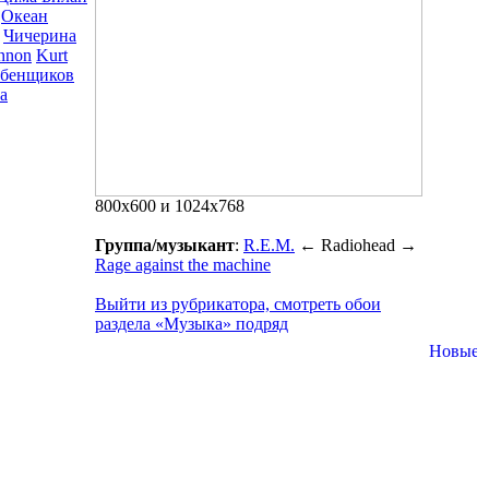
Океан
Чичерина
nnon
Kurt
ебенщиков
а
800x600 и 1024x768
Группа/музыкант
:
R.E.M.
←
Radiohead
→
Rage against the machine
Выйти из рубрикатора, смотреть обои
раздела «Музыка» подряд