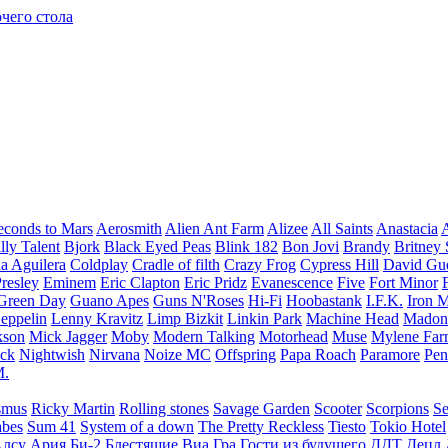
чего стола
econds to Mars
Aerosmith
Alien Ant Farm
Alizee
All Saints
Anastacia
lly Talent
Bjork
Black Eyed Peas
Blink 182
Bon Jovi
Brandy
Britney 
na Aguilera
Coldplay
Cradle of filth
Crazy Frog
Cypress Hill
David Gue
Presley
Eminem
Eric Clapton
Eric Pridz
Evanescence
Five
Fort Minor
Green Day
Guano Apes
Guns N'Roses
Hi-Fi
Hoobastank
I.F.K.
Iron 
eppelin
Lenny Kravitz
Limp Bizkit
Linkin Park
Machine Head
Madon
kson
Mick Jagger
Moby
Modern Talking
Motorhead
Muse
Mylene Far
ack
Nightwish
Nirvana
Noize MC
Offspring
Papa Roach
Paramore
Pen
M.
smus
Ricky Martin
Rolling stones
Savage Garden
Scooter
Scorpions
Se
abes
Sum 41
System of a down
The Pretty Reckless
Tiesto
Tokio Hotel
лсу
Ария
Би-2
Блестящие
Виа Гра
Гости из будущего
ДДТ
Децл