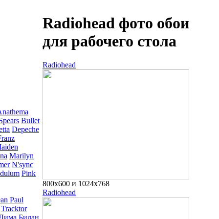
Radiohead фото обои
для рабочего стола
Radiohead
Anathema
Spears
Bullet
tta
Depeche
Franz
Maiden
na
Marilyn
mer
N'sync
dulum
Pink
800x600 и 1024x768
Radiohead
an Paul
Tracktor
Дима Билан