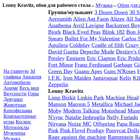
Lenny Kravitz, обои для рабочего стола
←
Музыка
←
Обои для 
Группа/музыкант
3 Doors Down
30 S
Aerosmith
Alien Ant Farm
Alizee
All Sa
Anathema
Avril Lavigne
Backstreet Bo
Bjork
Black Eyed Peas
Blink 182
Bon J
Spears
Bullet For My Valentine
Carlos 
Aguilera
Coldplay
Cradle of filth
Crazy
David Guetta
Depeche Mode
Destiny's 
Presley
Eminem
Eric Clapton
Eric Pridz
Fort Minor
Franz Ferdinand
Garbage
Gi
Green Day
Guano Apes
Guns N'Roses
H
На главную
3d
графика
Авиация
I.F.K.
Iron Maiden
Jamiroquai
Kelis
Kil
Автомобили
Zeppelin
Аниме
Весь мир
Lenny Kravitz
Вкусности
Горы
Limp Bizkit
Linkin Park
Machine Head
Девушки
Manson
Maroon 5
Metallica
Michael Ja
Животные
Moby
Modern Talking
Motorhead
Muse
Кинофильмы
Компьютерные
N'sync
Natalie Imbruglia
Nelly Furtado
игры
Космос
Nirvana
Noize MC
Offspring
Papa Roa
Мотоциклы
Pink
Pink Floyd
Prodigy
Pussycat Dolls
Мужчины
Rage against the machine
Rammstein
R
Музыка