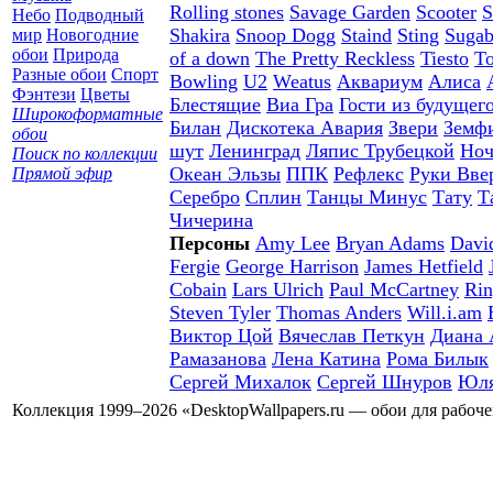
Rolling stones
Savage Garden
Scooter
S
Небо
Подводный
Shakira
Snoop Dogg
Staind
Sting
Sugab
мир
Новогодние
обои
Природа
of a down
The Pretty Reckless
Tiesto
To
Разные обои
Спорт
Bowling
U2
Weatus
Аквариум
Алиса
Фэнтези
Цветы
Блестящие
Виа Гра
Гости из будущег
Широкоформатные
Билан
Дискотека Авария
Звери
Земф
обои
шут
Ленинград
Ляпис Трубецкой
Ноч
Поиск по коллекции
Океан Эльзы
ППК
Рефлекс
Руки Вве
Прямой эфир
Серебро
Сплин
Танцы Минус
Тату
Т
Чичерина
Персоны
Amy Lee
Bryan Adams
Davi
Fergie
George Harrison
James Hetfield
Cobain
Lars Ulrich
Paul McCartney
Rin
Steven Tyler
Thomas Anders
Will.i.am
Виктор Цой
Вячеслав Петкун
Диана 
Рамазанова
Лена Катина
Рома Билык
Сергей Михалок
Сергей Шнуров
Юля
Коллекция 1999–2026 «DesktopWallpapers.ru — обои для рабоч