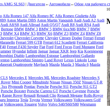
es AMG SLS63
|
Двигатели
←
Автомобили
←
Обои для рабочего с
1
eo
Alfa Romeo 147
Alfa Romeo 8C
Alfa Romeo Giulietta
Alfa
 DB9
Aston Martin DBS
Aston Martin Vanquish
Audi
Audi A2
Audi
Audi A8/S8
Audi Allroad
Audi Q5/Q7
Audi R8
Audi RS4
Audi
Bertone
BMW
BMW 3
BMW 5
BMW 6xx/M6
BMW 7
BMW
ED
BMW X4
BMW X5
BMW X6
BMW Z3
BMW Z4
BMW Z8
hevrolet
Chevrolet Corvette
Chrysler
Citroen
Dodge
Ferrari
Ferrari
 Maranello
Ferrari 599 GTB
Ferrari 612 Scaglietti
Ferrari California
 F40
Ferrari F430 Spyder
Fiat
Ford
Ford Focus
Ford Mustang
Ford
ummer
Hyundai
Infiniti
Jaguar
Jaguar XKR
Jeep
Kia
Koenigsegg
orghini Diablo
Lamborghini Estoque
Lamborghini Gallardo
venton
Lamborghini Sinistro
Land Rover
Lexus
Linkoln
Lotus
Maserati Quattroporte
Maybach
Mazda
Mazda 3
Mazda 6
Mazda
s CLS
Mercedes E
Mercedes ML
Mercedes Roadster
Mercedes S
Rover
Mini Cooper
Mitsubishi
Nissan
Nissan 350Z
Nissan GT-R
t 3xx
Plymouth
Pontiac
Porsche
Porsche 911
Porsche 911 GT2
Porsche Boxster
Porsche Carrera GT
Porsche Cayenne
Porsche
a
Range Rover
Renault
Renault Clio
Renault Megane
Rolls-Royce
aru Impreza
Tesla
Toyota
Vermot
Volkswagen
Volkswagen Golf
at
Volkswagen Touareg
Volvo
Volvo S40/S60/S80
Wiesmann