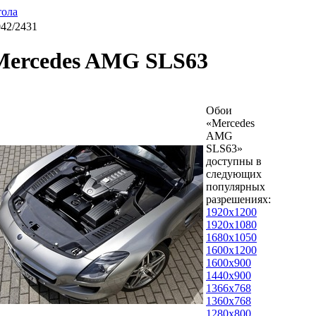
тола
042/2431
Mercedes AMG SLS63
Обои
«Mercedes
AMG
SLS63»
доступны в
следующих
популярных
разрешениях:
1920x1200
1920x1080
1680x1050
1600x1200
1600x900
1440x900
1366x768
1360x768
1280x800