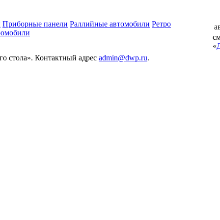
ы
Приборные панели
Раллийные автомобили
Ретро
а
ромобили
см
«
его стола». Контактный адрес
admin@dwp.ru
.