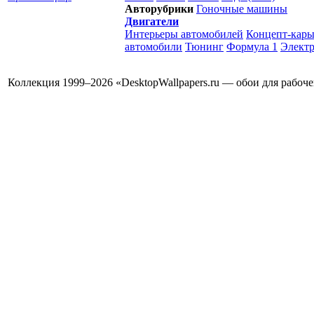
Авторубрики
Гоночные машины
Двигатели
Интерьеры автомобилей
Концепт-кар
автомобили
Тюнинг
Формула 1
Элект
Коллекция 1999–2026 «DesktopWallpapers.ru — обои для рабоч