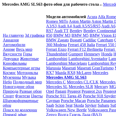
Mercedes AMG SLS63 фото обои для рабочего стола
←
Merced
Модели автомобилей
Acura
Alfa Rom
Romeo MiTo
Aston Martin
Aston Martin
A3/S3
Audi A4
Audi A5/S5/RS5
Audi A6
RS7
Audi TT
Bentley
Bentley Continental
На главную
3d графика
850
BMW M3
BMW M5
BMW Vision 
Авиация
BMW Zagato
Bugatti
Cadillac
Caterham
C
Автомобили
360 Modena
Ferrari 458 Italia
Ferrari 550
Аниме
Весь мир
Ferrari Enzo
Ferrari F12 Berlinetta
Ferrari
Вкусности
Горы
Thundenbird
Gumpert
Hennesey
Honda
H
Девушки
Животные
Lamborghini
Lamborghini Aventador
Lamb
Кинофильмы
Lamborghini Murcielago
Lamborghini Re
Компьютерные игры
Marussia
Maserati
Maserati GranTurismo
Космос
Мотоциклы
RX7
Mazda RX8
McLaren
Mercedes
Мужчины
Музыка
Mercedes AMG SLS63
Небо
Подводный мир
Mercedes C
Mercedes CL/CLK
Mercede
Новогодние обои
Mercedes SL
Mercedes SLR
Mercury
MG 
Природа
Разные обои
Opel
Pagani
Peugeot
Peugeot 2xx
Peugeo
Спорт
Фэнтези
Цветы
Porsche 911 Targa 4S
Porsche 918 Spyder
Широкоформатные
Cayman
Porsche Macan
Porsche Panamer
обои
Saab
Scion
Seat
Skoda
Spyker
Subaru
Sub
Поиск по коллекции
Volkswagen New Beetle
Volkswagen Pass
Прямой эфир
Zenvo
Волга
Газель
Лада (ВАЗ)