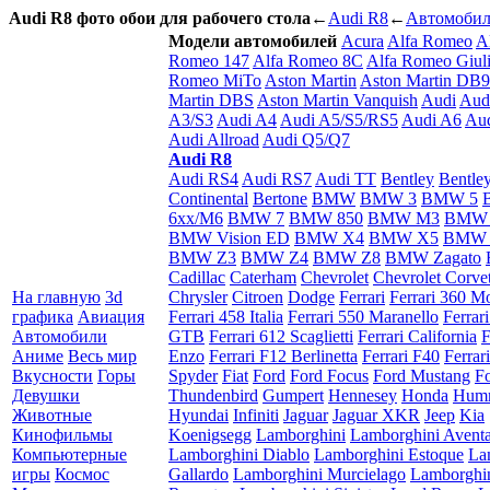
Audi R8 фото обои для рабочего стола
←
Audi R8
←
Автомоби
Модели автомобилей
Acura
Alfa Romeo
A
Romeo 147
Alfa Romeo 8C
Alfa Romeo Giuli
Romeo MiTo
Aston Martin
Aston Martin DB9
Martin DBS
Aston Martin Vanquish
Audi
Aud
A3/S3
Audi A4
Audi A5/S5/RS5
Audi A6
Aud
Audi Allroad
Audi Q5/Q7
Audi R8
Audi RS4
Audi RS7
Audi TT
Bentley
Bentle
Continental
Bertone
BMW
BMW 3
BMW 5
6xx/M6
BMW 7
BMW 850
BMW M3
BMW
BMW Vision ED
BMW X4
BMW X5
BMW 
BMW Z3
BMW Z4
BMW Z8
BMW Zagato
Cadillac
Caterham
Chevrolet
Chevrolet Corvet
На главную
3d
Chrysler
Citroen
Dodge
Ferrari
Ferrari 360 M
графика
Авиация
Ferrari 458 Italia
Ferrari 550 Maranello
Ferrar
Автомобили
GTB
Ferrari 612 Scaglietti
Ferrari California
F
Аниме
Весь мир
Enzo
Ferrari F12 Berlinetta
Ferrari F40
Ferrar
Вкусности
Горы
Spyder
Fiat
Ford
Ford Focus
Ford Mustang
F
Девушки
Thundenbird
Gumpert
Hennesey
Honda
Hum
Животные
Hyundai
Infiniti
Jaguar
Jaguar XKR
Jeep
Kia
Кинофильмы
Koenigsegg
Lamborghini
Lamborghini Avent
Компьютерные
Lamborghini Diablo
Lamborghini Estoque
La
игры
Космос
Gallardo
Lamborghini Murcielago
Lamborghi