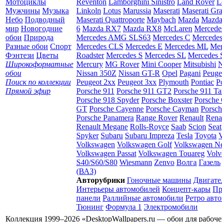
Мотоциклы
Reventon
Lamborghini Sinistro
Land Rover
L
Мужчины
Музыка
Linkoln
Lotus
Marussia
Maserati
Maserati Gr
Небо
Подводный
Maserati Quattroporte
Maybach
Mazda
Mazda
мир
Новогодние
6
Mazda RX7
Mazda RX8
McLaren
Mercede
обои
Природа
Mercedes AMG SLS63
Mercedes C
Mercede
Разные обои
Спорт
Mercedes CLS
Mercedes E
Mercedes ML
Mer
Фэнтези
Цветы
Roadster
Mercedes S
Mercedes SL
Mercedes
Широкоформатные
Mercury
MG Rover
Mini Cooper
Mitsubishi
N
обои
Nissan 350Z
Nissan GT-R
Opel
Pagani
Peuge
Поиск по коллекции
Peugeot 2xx
Peugeot 3xx
Plymouth
Pontiac
P
Прямой эфир
Porsche 911
Porsche 911 GT2
Porsche 911 Ta
Porsche 918 Spyder
Porsche Boxster
Porsche 
GT
Porsche Cayenne
Porsche Cayman
Porsc
Porsche Panamera
Range Rover
Renault
Rena
Renault Megane
Rolls-Royce
Saab
Scion
Seat
Spyker
Subaru
Subaru Impreza
Tesla
Toyota
Volkswagen
Volkswagen Golf
Volkswagen N
Volkswagen Passat
Volkswagen Touareg
Volv
S40/S60/S80
Wiesmann
Zenvo
Волга
Газель
(ВАЗ)
Авторубрики
Гоночные машины
Двигате
Интерьеры автомобилей
Концепт-кары
Пр
панели
Раллийные автомобили
Ретро авт
Тюнинг
Формула 1
Электромобили
Коллекция 1999–2026 «DesktopWallpapers.ru — обои для рабоч