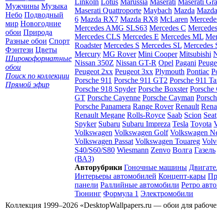
Linkoln
Lotus
Marussia
Maserati
Maserati Gr
Мужчины
Музыка
Maserati Quattroporte
Maybach
Mazda
Mazda
Небо
Подводный
6
Mazda RX7
Mazda RX8
McLaren
Mercede
мир
Новогодние
Mercedes AMG SLS63
Mercedes C
Mercede
обои
Природа
Mercedes CLS
Mercedes E
Mercedes ML
Mer
Разные обои
Спорт
Roadster
Mercedes S
Mercedes SL
Mercedes
Фэнтези
Цветы
Mercury
MG Rover
Mini Cooper
Mitsubishi
N
Широкоформатные
Nissan 350Z
Nissan GT-R
Opel
Pagani
Peuge
обои
Peugeot 2xx
Peugeot 3xx
Plymouth
Pontiac
P
Поиск по коллекции
Porsche 911
Porsche 911 GT2
Porsche 911 Ta
Прямой эфир
Porsche 918 Spyder
Porsche Boxster
Porsche 
GT
Porsche Cayenne
Porsche Cayman
Porsc
Porsche Panamera
Range Rover
Renault
Rena
Renault Megane
Rolls-Royce
Saab
Scion
Seat
Spyker
Subaru
Subaru Impreza
Tesla
Toyota
Volkswagen
Volkswagen Golf
Volkswagen N
Volkswagen Passat
Volkswagen Touareg
Volv
S40/S60/S80
Wiesmann
Zenvo
Волга
Газель
(ВАЗ)
Авторубрики
Гоночные машины
Двигате
Интерьеры автомобилей
Концепт-кары
Пр
панели
Раллийные автомобили
Ретро авт
Тюнинг
Формула 1
Электромобили
Коллекция 1999–2026 «DesktopWallpapers.ru — обои для рабоч