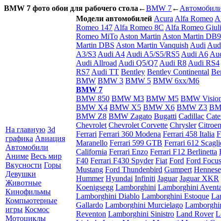
BMW 7 фото обои для рабочего стола
←
BMW 7
←
Автомобил
Модели автомобилей
Acura
Alfa Romeo
A
Romeo 147
Alfa Romeo 8C
Alfa Romeo Giuli
Romeo MiTo
Aston Martin
Aston Martin DB9
Martin DBS
Aston Martin Vanquish
Audi
Aud
A3/S3
Audi A4
Audi A5/S5/RS5
Audi A6
Aud
Audi Allroad
Audi Q5/Q7
Audi R8
Audi RS4
RS7
Audi TT
Bentley
Bentley Continental
Be
BMW
BMW 3
BMW 5
BMW 6xx/M6
BMW 7
BMW 850
BMW M3
BMW M5
BMW Visio
BMW X4
BMW X5
BMW X6
BMW Z3
BM
BMW Z8
BMW Zagato
Bugatti
Cadillac
Cat
Chevrolet
Chevrolet Corvette
Chrysler
Citroe
На главную
3d
Ferrari
Ferrari 360 Modena
Ferrari 458 Italia
F
графика
Авиация
Maranello
Ferrari 599 GTB
Ferrari 612 Scaglie
Автомобили
California
Ferrari Enzo
Ferrari F12 Berlinetta
Аниме
Весь мир
F40
Ferrari F430 Spyder
Fiat
Ford
Ford Focu
Вкусности
Горы
Mustang
Ford Thundenbird
Gumpert
Hennes
Девушки
Hummer
Hyundai
Infiniti
Jaguar
Jaguar XKR
Животные
Koenigsegg
Lamborghini
Lamborghini Avent
Кинофильмы
Lamborghini Diablo
Lamborghini Estoque
La
Компьютерные
Gallardo
Lamborghini Murcielago
Lamborghi
игры
Космос
Reventon
Lamborghini Sinistro
Land Rover
L
Мотоциклы