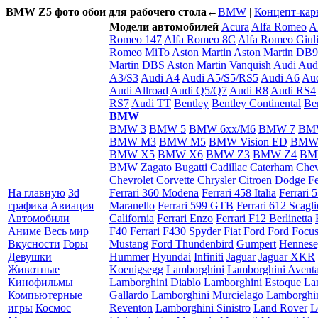
BMW Z5 фото обои для рабочего стола
←
BMW
|
Концепт-кар
Модели автомобилей
Acura
Alfa Romeo
A
Romeo 147
Alfa Romeo 8C
Alfa Romeo Giuli
Romeo MiTo
Aston Martin
Aston Martin DB9
Martin DBS
Aston Martin Vanquish
Audi
Aud
A3/S3
Audi A4
Audi A5/S5/RS5
Audi A6
Aud
Audi Allroad
Audi Q5/Q7
Audi R8
Audi RS4
RS7
Audi TT
Bentley
Bentley Continental
Be
BMW
BMW 3
BMW 5
BMW 6xx/M6
BMW 7
BM
BMW M3
BMW M5
BMW Vision ED
BMW
BMW X5
BMW X6
BMW Z3
BMW Z4
BM
BMW Zagato
Bugatti
Cadillac
Caterham
Chev
Chevrolet Corvette
Chrysler
Citroen
Dodge
Fe
На главную
3d
Ferrari 360 Modena
Ferrari 458 Italia
Ferrari 
графика
Авиация
Maranello
Ferrari 599 GTB
Ferrari 612 Scaglie
Автомобили
California
Ferrari Enzo
Ferrari F12 Berlinetta
Аниме
Весь мир
F40
Ferrari F430 Spyder
Fiat
Ford
Ford Focu
Вкусности
Горы
Mustang
Ford Thundenbird
Gumpert
Hennes
Девушки
Hummer
Hyundai
Infiniti
Jaguar
Jaguar XKR
Животные
Koenigsegg
Lamborghini
Lamborghini Avent
Кинофильмы
Lamborghini Diablo
Lamborghini Estoque
La
Компьютерные
Gallardo
Lamborghini Murcielago
Lamborghi
игры
Космос
Reventon
Lamborghini Sinistro
Land Rover
L