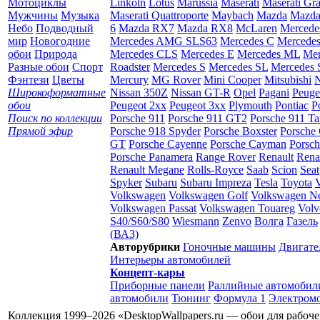
Мотоциклы
Linkoln
Lotus
Marussia
Maserati
Maserati Gr
Мужчины
Музыка
Maserati Quattroporte
Maybach
Mazda
Mazda
Небо
Подводный
6
Mazda RX7
Mazda RX8
McLaren
Mercede
мир
Новогодние
Mercedes AMG SLS63
Mercedes C
Mercede
обои
Природа
Mercedes CLS
Mercedes E
Mercedes ML
Mer
Разные обои
Спорт
Roadster
Mercedes S
Mercedes SL
Mercedes
Фэнтези
Цветы
Mercury
MG Rover
Mini Cooper
Mitsubishi
N
Широкоформатные
Nissan 350Z
Nissan GT-R
Opel
Pagani
Peuge
обои
Peugeot 2xx
Peugeot 3xx
Plymouth
Pontiac
P
Поиск по коллекции
Porsche 911
Porsche 911 GT2
Porsche 911 Ta
Прямой эфир
Porsche 918 Spyder
Porsche Boxster
Porsche 
GT
Porsche Cayenne
Porsche Cayman
Porsc
Porsche Panamera
Range Rover
Renault
Rena
Renault Megane
Rolls-Royce
Saab
Scion
Seat
Spyker
Subaru
Subaru Impreza
Tesla
Toyota
Volkswagen
Volkswagen Golf
Volkswagen N
Volkswagen Passat
Volkswagen Touareg
Volv
S40/S60/S80
Wiesmann
Zenvo
Волга
Газель
(ВАЗ)
Авторубрики
Гоночные машины
Двигате
Интерьеры автомобилей
Концепт-кары
Приборные панели
Раллийные автомобил
автомобили
Тюнинг
Формула 1
Электром
Коллекция 1999–2026 «DesktopWallpapers.ru — обои для рабоч