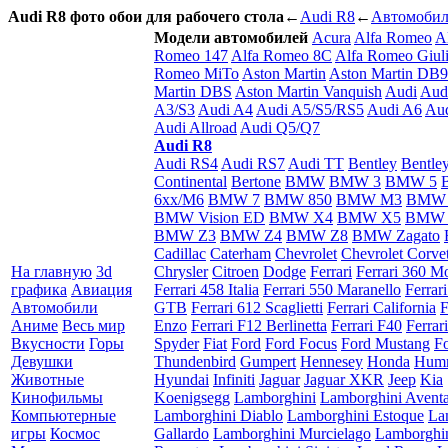
Audi R8 фото обои для рабочего стола
←
Audi R8
←
Автомоби
Модели автомобилей
Acura
Alfa Romeo
A
Romeo 147
Alfa Romeo 8C
Alfa Romeo Giuli
Romeo MiTo
Aston Martin
Aston Martin DB9
Martin DBS
Aston Martin Vanquish
Audi
Aud
A3/S3
Audi A4
Audi A5/S5/RS5
Audi A6
Aud
Audi Allroad
Audi Q5/Q7
Audi R8
Audi RS4
Audi RS7
Audi TT
Bentley
Bentle
Continental
Bertone
BMW
BMW 3
BMW 5
6xx/M6
BMW 7
BMW 850
BMW M3
BMW
BMW Vision ED
BMW X4
BMW X5
BMW 
BMW Z3
BMW Z4
BMW Z8
BMW Zagato
Cadillac
Caterham
Chevrolet
Chevrolet Corvet
На главную
3d
Chrysler
Citroen
Dodge
Ferrari
Ferrari 360 M
графика
Авиация
Ferrari 458 Italia
Ferrari 550 Maranello
Ferrar
Автомобили
GTB
Ferrari 612 Scaglietti
Ferrari California
F
Аниме
Весь мир
Enzo
Ferrari F12 Berlinetta
Ferrari F40
Ferrar
Вкусности
Горы
Spyder
Fiat
Ford
Ford Focus
Ford Mustang
F
Девушки
Thundenbird
Gumpert
Hennesey
Honda
Hum
Животные
Hyundai
Infiniti
Jaguar
Jaguar XKR
Jeep
Kia
Кинофильмы
Koenigsegg
Lamborghini
Lamborghini Avent
Компьютерные
Lamborghini Diablo
Lamborghini Estoque
La
игры
Космос
Gallardo
Lamborghini Murcielago
Lamborghi