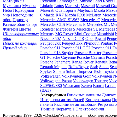
Мотоциклы
Reventon
Lamborghini Sinistro
Land Rover
L
Мужчины
Музыка
Linkoln
Lotus
Marussia
Maserati
Maserati Gr
Небо
Подводный
Maserati Quattroporte
Maybach
Mazda
Mazda
мир
Новогодние
6
Mazda RX7
Mazda RX8
McLaren
Mercede
обои
Природа
Mercedes AMG SLS63
Mercedes C
Mercede
Разные обои
Спорт
Mercedes CLS
Mercedes E
Mercedes ML
Mer
Фэнтези
Цветы
Roadster
Mercedes S
Mercedes SL
Mercedes
Широкоформатные
Mercury
MG Rover
Mini Cooper
Mitsubishi
N
обои
Nissan 350Z
Nissan GT-R
Opel
Pagani
Peuge
Поиск по коллекции
Peugeot 2xx
Peugeot 3xx
Plymouth
Pontiac
P
Прямой эфир
Porsche 911
Porsche 911 GT2
Porsche 911 Ta
Porsche 918 Spyder
Porsche Boxster
Porsche 
GT
Porsche Cayenne
Porsche Cayman
Porsc
Porsche Panamera
Range Rover
Renault
Rena
Renault Megane
Rolls-Royce
Saab
Scion
Seat
Spyker
Subaru
Subaru Impreza
Tesla
Toyota
Volkswagen
Volkswagen Golf
Volkswagen N
Volkswagen Passat
Volkswagen Touareg
Volv
S40/S60/S80
Wiesmann
Zenvo
Волга
Газель
(ВАЗ)
Авторубрики
Гоночные машины
Двигате
Интерьеры автомобилей
Концепт-кары
Пр
панели
Раллийные автомобили
Ретро авт
Тюнинг
Формула 1
Электромобили
Коллекция 1999–2026 «DesktopWallpapers.ru — обои для рабоч