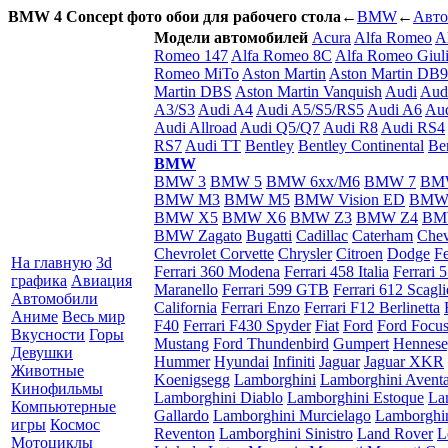
BMW 4 Concept фото обои для рабочего стола
←
BMW
←
Авто
Модели автомобилей
Acura
Alfa Romeo
A
Romeo 147
Alfa Romeo 8C
Alfa Romeo Giuli
Romeo MiTo
Aston Martin
Aston Martin DB9
Martin DBS
Aston Martin Vanquish
Audi
Aud
A3/S3
Audi A4
Audi A5/S5/RS5
Audi A6
Aud
Audi Allroad
Audi Q5/Q7
Audi R8
Audi RS4
RS7
Audi TT
Bentley
Bentley Continental
Be
BMW
BMW 3
BMW 5
BMW 6xx/M6
BMW 7
BM
BMW M3
BMW M5
BMW Vision ED
BMW
BMW X5
BMW X6
BMW Z3
BMW Z4
BM
BMW Zagato
Bugatti
Cadillac
Caterham
Chev
Chevrolet Corvette
Chrysler
Citroen
Dodge
Fe
На главную
3d
Ferrari 360 Modena
Ferrari 458 Italia
Ferrari 
графика
Авиация
Maranello
Ferrari 599 GTB
Ferrari 612 Scaglie
Автомобили
California
Ferrari Enzo
Ferrari F12 Berlinetta
Аниме
Весь мир
F40
Ferrari F430 Spyder
Fiat
Ford
Ford Focu
Вкусности
Горы
Mustang
Ford Thundenbird
Gumpert
Hennes
Девушки
Hummer
Hyundai
Infiniti
Jaguar
Jaguar XKR
Животные
Koenigsegg
Lamborghini
Lamborghini Avent
Кинофильмы
Lamborghini Diablo
Lamborghini Estoque
La
Компьютерные
Gallardo
Lamborghini Murcielago
Lamborghi
игры
Космос
Reventon
Lamborghini Sinistro
Land Rover
L
Мотоциклы