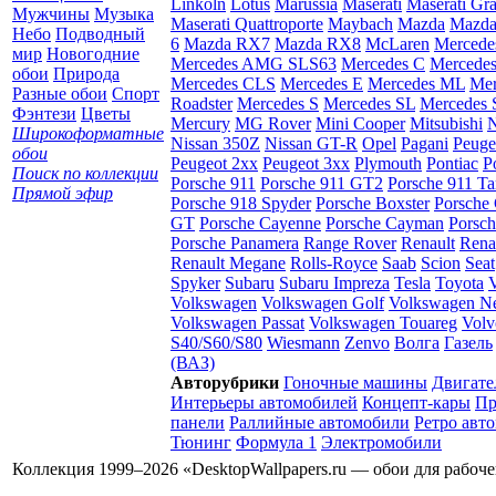
Linkoln
Lotus
Marussia
Maserati
Maserati Gr
Мужчины
Музыка
Maserati Quattroporte
Maybach
Mazda
Mazda
Небо
Подводный
6
Mazda RX7
Mazda RX8
McLaren
Mercede
мир
Новогодние
Mercedes AMG SLS63
Mercedes C
Mercede
обои
Природа
Mercedes CLS
Mercedes E
Mercedes ML
Mer
Разные обои
Спорт
Roadster
Mercedes S
Mercedes SL
Mercedes
Фэнтези
Цветы
Mercury
MG Rover
Mini Cooper
Mitsubishi
N
Широкоформатные
Nissan 350Z
Nissan GT-R
Opel
Pagani
Peuge
обои
Peugeot 2xx
Peugeot 3xx
Plymouth
Pontiac
P
Поиск по коллекции
Porsche 911
Porsche 911 GT2
Porsche 911 Ta
Прямой эфир
Porsche 918 Spyder
Porsche Boxster
Porsche 
GT
Porsche Cayenne
Porsche Cayman
Porsc
Porsche Panamera
Range Rover
Renault
Rena
Renault Megane
Rolls-Royce
Saab
Scion
Seat
Spyker
Subaru
Subaru Impreza
Tesla
Toyota
Volkswagen
Volkswagen Golf
Volkswagen N
Volkswagen Passat
Volkswagen Touareg
Volv
S40/S60/S80
Wiesmann
Zenvo
Волга
Газель
(ВАЗ)
Авторубрики
Гоночные машины
Двигате
Интерьеры автомобилей
Концепт-кары
Пр
панели
Раллийные автомобили
Ретро авт
Тюнинг
Формула 1
Электромобили
Коллекция 1999–2026 «DesktopWallpapers.ru — обои для рабоч