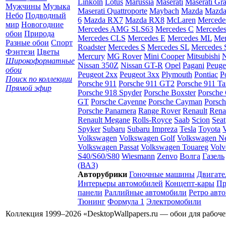
Linkoln
Lotus
Marussia
Maserati
Maserati Gr
Мужчины
Музыка
Maserati Quattroporte
Maybach
Mazda
Mazda
Небо
Подводный
6
Mazda RX7
Mazda RX8
McLaren
Mercede
мир
Новогодние
Mercedes AMG SLS63
Mercedes C
Mercede
обои
Природа
Mercedes CLS
Mercedes E
Mercedes ML
Mer
Разные обои
Спорт
Roadster
Mercedes S
Mercedes SL
Mercedes
Фэнтези
Цветы
Mercury
MG Rover
Mini Cooper
Mitsubishi
N
Широкоформатные
Nissan 350Z
Nissan GT-R
Opel
Pagani
Peuge
обои
Peugeot 2xx
Peugeot 3xx
Plymouth
Pontiac
P
Поиск по коллекции
Porsche 911
Porsche 911 GT2
Porsche 911 Ta
Прямой эфир
Porsche 918 Spyder
Porsche Boxster
Porsche 
GT
Porsche Cayenne
Porsche Cayman
Porsc
Porsche Panamera
Range Rover
Renault
Rena
Renault Megane
Rolls-Royce
Saab
Scion
Seat
Spyker
Subaru
Subaru Impreza
Tesla
Toyota
Volkswagen
Volkswagen Golf
Volkswagen N
Volkswagen Passat
Volkswagen Touareg
Volv
S40/S60/S80
Wiesmann
Zenvo
Волга
Газель
(ВАЗ)
Авторубрики
Гоночные машины
Двигате
Интерьеры автомобилей
Концепт-кары
Пр
панели
Раллийные автомобили
Ретро авт
Тюнинг
Формула 1
Электромобили
Коллекция 1999–2026 «DesktopWallpapers.ru — обои для рабоч