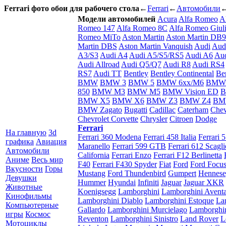
Ferrari фото обои для рабочего стола
←
Ferrari
←
Автомобили
Модели автомобилей
Acura
Alfa Romeo
A
Romeo 147
Alfa Romeo 8C
Alfa Romeo Giuli
Romeo MiTo
Aston Martin
Aston Martin DB9
Martin DBS
Aston Martin Vanquish
Audi
Aud
A3/S3
Audi A4
Audi A5/S5/RS5
Audi A6
Aud
Audi Allroad
Audi Q5/Q7
Audi R8
Audi RS4
RS7
Audi TT
Bentley
Bentley Continental
Be
BMW
BMW 3
BMW 5
BMW 6xx/M6
BMW
850
BMW M3
BMW M5
BMW Vision ED
B
BMW X5
BMW X6
BMW Z3
BMW Z4
BM
BMW Zagato
Bugatti
Cadillac
Caterham
Chev
Chevrolet Corvette
Chrysler
Citroen
Dodge
Ferrari
На главную
3d
Ferrari 360 Modena
Ferrari 458 Italia
Ferrari 
графика
Авиация
Maranello
Ferrari 599 GTB
Ferrari 612 Scaglie
Автомобили
California
Ferrari Enzo
Ferrari F12 Berlinetta
Аниме
Весь мир
F40
Ferrari F430 Spyder
Fiat
Ford
Ford Focu
Вкусности
Горы
Mustang
Ford Thundenbird
Gumpert
Hennes
Девушки
Hummer
Hyundai
Infiniti
Jaguar
Jaguar XKR
Животные
Koenigsegg
Lamborghini
Lamborghini Avent
Кинофильмы
Lamborghini Diablo
Lamborghini Estoque
La
Компьютерные
Gallardo
Lamborghini Murcielago
Lamborghi
игры
Космос
Reventon
Lamborghini Sinistro
Land Rover
L
Мотоциклы