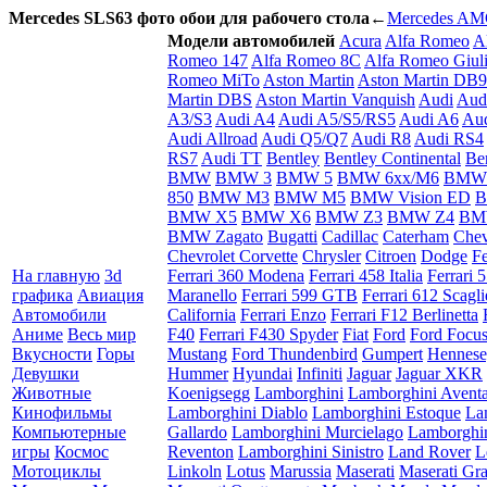
Mercedes SLS63 фото обои для рабочего стола
←
Mercedes AM
Модели автомобилей
Acura
Alfa Romeo
A
Romeo 147
Alfa Romeo 8C
Alfa Romeo Giuli
Romeo MiTo
Aston Martin
Aston Martin DB9
Martin DBS
Aston Martin Vanquish
Audi
Aud
A3/S3
Audi A4
Audi A5/S5/RS5
Audi A6
Aud
Audi Allroad
Audi Q5/Q7
Audi R8
Audi RS4
RS7
Audi TT
Bentley
Bentley Continental
Be
BMW
BMW 3
BMW 5
BMW 6xx/M6
BMW
850
BMW M3
BMW M5
BMW Vision ED
B
BMW X5
BMW X6
BMW Z3
BMW Z4
BM
BMW Zagato
Bugatti
Cadillac
Caterham
Chev
Chevrolet Corvette
Chrysler
Citroen
Dodge
Fe
На главную
3d
Ferrari 360 Modena
Ferrari 458 Italia
Ferrari 
графика
Авиация
Maranello
Ferrari 599 GTB
Ferrari 612 Scaglie
Автомобили
California
Ferrari Enzo
Ferrari F12 Berlinetta
Аниме
Весь мир
F40
Ferrari F430 Spyder
Fiat
Ford
Ford Focu
Вкусности
Горы
Mustang
Ford Thundenbird
Gumpert
Hennes
Девушки
Hummer
Hyundai
Infiniti
Jaguar
Jaguar XKR
Животные
Koenigsegg
Lamborghini
Lamborghini Avent
Кинофильмы
Lamborghini Diablo
Lamborghini Estoque
La
Компьютерные
Gallardo
Lamborghini Murcielago
Lamborghi
игры
Космос
Reventon
Lamborghini Sinistro
Land Rover
L
Мотоциклы
Linkoln
Lotus
Marussia
Maserati
Maserati Gr