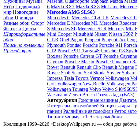
Мужчины
Музыка
Maserati Quattroporte
Maybach
Mazda
Mazda
Небо
Подводный
6
Mazda RX7
Mazda RX8
McLaren
Mercede
мир
Новогодние
Mercedes AMG SLS63
обои
Природа
Mercedes C
Mercedes CL/CLK
Mercedes C
Разные обои
Спорт
Mercedes E
Mercedes ML
Mercedes Roadster
Фэнтези
Цветы
S
Mercedes SL
Mercedes SLR
Mercury
MG R
Широкоформатные
Mini Cooper
Mitsubishi
Nissan
Nissan 350Z
обои
GT-R
Opel
Pagani
Peugeot
Peugeot 2xx
Peug
Поиск по коллекции
Plymouth
Pontiac
Porsche
Porsche 911
Porsch
Прямой эфир
GT2
Porsche 911 Targa 4S
Porsche 918 Spyd
Boxster
Porsche Carrera GT
Porsche Cayenne
Cayman
Porsche Macan
Porsche Panamera
R
Rover
Renault
Renault Clio
Renault Megane
Royce
Saab
Scion
Seat
Skoda
Spyker
Subaru
Impreza
Tesla
Toyota
Vermot
Volkswagen
Vo
Golf
Volkswagen New Beetle
Volkswagen Pas
Volkswagen Touareg
Volvo
Volvo S40/S60/S
Wiesmann
Zenvo
Волга
Газель
Лада (ВАЗ)
Авторубрики
Гоночные машины
Двигате
Интерьеры автомобилей
Концепт-кары
Пр
панели
Раллийные автомобили
Ретро авт
Тюнинг
Формула 1
Электромобили
Коллекция 1999–2026 «DesktopWallpapers.ru — обои для рабоч