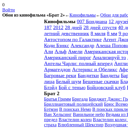
0
Войти
Обои из кинофильма «
Брат 2
»
←
Кинофильмы
←
Обои для рабо
Кинофильмы
007 Бондиана
12 друз
187
2012
28 дней
28 дней спустя
40 д
летний девственник
8 миля
8 мм
9 ро
Автостопом по Галактике
Агент Джо
Коди Бэнкс
Александр
Алеша Попови
Али
Альф
Амели
Американская исто
Американский пирог
Анализируй то
Ангелы Чарли: полный вперед
Англи
Армагеддон
Астерикс и Обеликс
Афе
Багровые реки
Бандитки
Бандиты
Ба
лица
Белый шум
Бешеные скачки
Бл
Блэйд
Бой с тенью
Бойцовский клуб
Брат 2
Братья Гримм
Бригада
Бриджит Джонс: Гр
Бриллиантовый полицейский
Брюс Всем
Бэтмэн
В поисках Немо
В поисках прикл
Ван Хельсинг
Ванильное небо
Ведьма из 
предел
Властелин колец
Властелин колец:
страха
Влюбленный Шекспир
Воздушная 