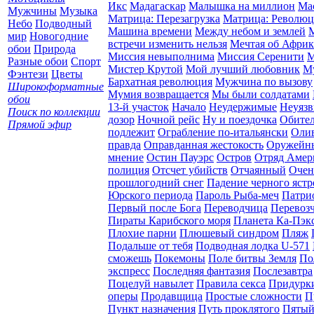
Икс
Мадагаскар
Малышка на миллион
Ма
Мужчины
Музыка
Матрица: Перезагрузка
Матрица: Революц
Небо
Подводный
Машина времени
Между небом и землей
мир
Новогодние
встречи изменить нельзя
Мечтая об Африк
обои
Природа
Миссия невыполнима
Миссия Серенити
М
Разные обои
Спорт
Мистер Крутой
Мой лучший любовник
Му
Фэнтези
Цветы
Бархатная революция
Мужчина по вызову
Широкоформатные
Мумия возвращается
Мы были солдатами
обои
13-й участок
Начало
Неудержимые
Неуяз
Поиск по коллекции
дозор
Ночной рейс
Ну и поездочка
Обител
Прямой эфир
подлежит
Ограбление по-итальянски
Олив
правда
Оправданная жестокость
Оружейн
мнение
Остин Пауэрс
Остров
Отряд Амер
полиция
Отсчет убийств
Отчаянный
Очен
прошлогодний снег
Падение черного ястр
Юрского периода
Пароль Рыба-меч
Патри
Первый после Бога
Переводчица
Перевоз
Пираты Карибского моря
Планета Ка-Пэк
Плохие парни
Плюшевый синдром
Пляж
Подальше от тебя
Подводная лодка U-571
сможешь
Покемоны
Поле битвы Земля
По
экспресс
Последняя фантазия
Послезавтра
Поцелуй навылет
Правила секса
Придурки
оперы
Продавщица
Простые сложности
П
Пункт назначения
Путь проклятого
Пятый