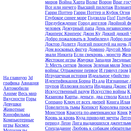
миров
Война Харта
Вольт
Ворон
Враг гос
Все или ничего
Высший пилотаж
Вэлиант
Гарри Поттер
Гарри Поттер и Кубок Огня
Глубокое синее море
Годзилла
Гол!
Голуба
Предубеждение
Город ангелов
Двойной ф
человек
Дежурный папа
День независимо
Джиперс Криперс
Джон Ку
Дикий дикий 
Добро пожаловать в Зомбиленд
Добро пож
Доктор Долитл
Долгий поцелуй на ночь
Д
Дом восковых фигур
Домино
Другой Мир
звали Никита
Если свекровь - монстр
Жел
Жестокие игры
Жмурки
Западня
Звездные
3: Месть ситхов
Звонок
Зеленая миля
Земл
войны: Отражение первое
И грянул гром
Игрушечная история
Идеальное убийство
На главную
3d
Идентификация Борна
Из ада
Изгнанные д
графика
Авиация
трупов
Иллюзия полета
Индиана Джонс
И
Автомобили
Искусственный разум
Искусство войны
К
Аниме
Весь мир
Казанова
Карты, деньги, два ствола
Килл 
Вкусности
Горы
Сопрано
Ключ от всех дверей
Книга Илая
Девушки
Повелитель тьмы
Копикэт
Королева прок
Животные
Монстров
Красота по-американски
Крик
Кинофильмы
Кровь за кровь
Куда приводят мечты
Леге
Компьютерные
период
Леон
Лига выдающихся джентльм
игры
Космос
Спецзадание
Любовь к собакам обязатель
Мотоциклы