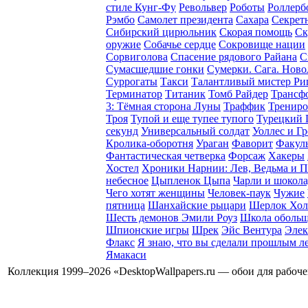
стиле Кунг-Фу
Револьвер
Роботы
Роллерб
Рэмбо
Самолет президента
Сахара
Секрет
Сибирский цирюльник
Скорая помощь
Ск
оружие
Собачье сердце
Сокровище нации
Сорвиголова
Спасение рядового Райана
С
Сумасшедшие гонки
Сумерки. Сага. Нов
Суррогаты
Такси
Талантливый мистер Ри
Терминатор
Титаник
Томб Райдер
Трансф
3: Тёмная сторона Луны
Траффик
Трениро
Троя
Тупой и еще тупее тупого
Турецкий 
секунд
Универсальный солдат
Уоллес и Г
Кролика-оборотня
Ураган
Фаворит
Факуль
Фантастическая четверка
Форсаж
Хакеры
Хостел
Хроники Нарнии: Лев, Ведьма и 
небесное
Цыпленок Цыпа
Чарли и шокола
Чего хотят женщины
Человек-паук
Чужие
пятница
Шанхайские рыцари
Шерлок Хол
Шесть демонов Эмили Роуз
Школа оболь
Шпионские игры
Шрек
Эйс Вентура
Элек
Флакс
Я знаю, что вы сделали прошлым л
Ямакаси
Коллекция 1999–2026 «DesktopWallpapers.ru — обои для рабоч