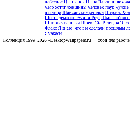
небесное
Цыпленок Цыпа
Чарли и шокола
Чего хотят женщины
Человек-паук
Чужие
пятница
Шанхайские рыцари
Шерлок Хол
Шесть демонов Эмили Роуз
Школа оболь
Шпионские игры
Шрек
Эйс Вентура
Элек
Флакс
Я знаю, что вы сделали прошлым л
Ямакаси
Коллекция 1999–2026 «DesktopWallpapers.ru — обои для рабоч