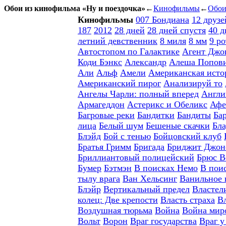
Обои из кинофильма «
Ну и поездочка
»
←
Кинофильмы
←
Обои
Кинофильмы
007 Бондиана
12 друз
187
2012
28 дней
28 дней спустя
40 д
летний девственник
8 миля
8 мм
9 ро
Автостопом по Галактике
Агент Джо
Коди Бэнкс
Александр
Алеша Попови
Али
Альф
Амели
Американская исто
Американский пирог
Анализируй то
Ангелы Чарли: полный вперед
Англи
Армагеддон
Астерикс и Обеликс
Афе
Багровые реки
Бандитки
Бандиты
Ба
лица
Белый шум
Бешеные скачки
Бл
Блэйд
Бой с тенью
Бойцовский клуб
Братья Гримм
Бригада
Бриджит Джонс
Бриллиантовый полицейский
Брюс В
Бумер
Бэтмэн
В поисках Немо
В пои
тылу врага
Ван Хельсинг
Ванильное 
Блэйр
Вертикальный предел
Властел
колец: Две крепости
Власть страха
В
Воздушная тюрьма
Война
Война мир
Вольт
Ворон
Враг государства
Враг у