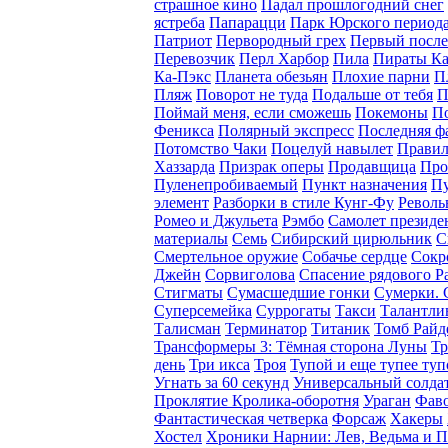
страшное кино
Падал прошлогодний снег
ястреба
Папарацци
Парк Юрского период
Патриот
Первородный грех
Первый после
Перевозчик
Перл Харбор
Пила
Пираты Ка
Ка-Пэкс
Планета обезьян
Плохие парни
П
Пляж
Поворот не туда
Подальше от тебя
П
Поймай меня, если сможешь
Покемоны
По
Феникса
Полярный экспресс
Последняя ф
Потомство Чаки
Поцелуй навылет
Правил
Хаззарда
Призрак оперы
Продавщица
Про
Пуленепробиваемый
Пункт назначения
Пу
элемент
Разборки в стиле Кунг-Фу
Револь
Ромео и Джульета
Рэмбо
Самолет президе
материалы
Семь
Сибирский цирюльник
С
Смертельное оружие
Собачье сердце
Сокр
Джейн
Сорвиголова
Спасение рядового Р
Стигматы
Сумасшедшие гонки
Сумерки. 
Суперсемейка
Суррогаты
Такси
Талантли
Талисман
Терминатор
Титаник
Томб Райд
Трансформеры 3: Тёмная сторона Луны
Т
день
Три икса
Троя
Тупой и еще тупее туп
Угнать за 60 секунд
Универсальный солда
Проклятие Кролика-оборотня
Ураган
Фав
Фантастическая четверка
Форсаж
Хакеры
Хостел
Хроники Нарнии: Лев, Ведьма и 