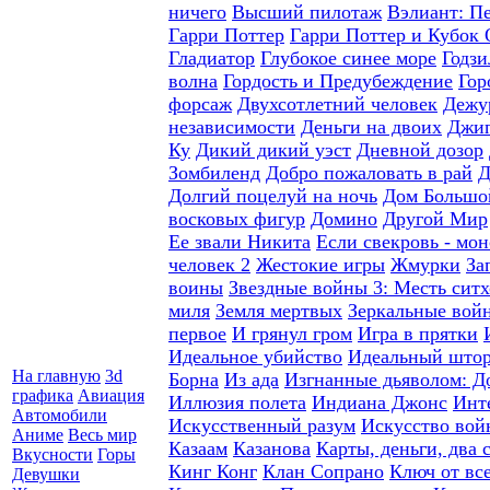
ничего
Высший пилотаж
Вэлиант: П
Гарри Поттер
Гарри Поттер и Кубок 
Гладиатор
Глубокое синее море
Годзи
волна
Гордость и Предубеждение
Гор
форсаж
Двухсотлетний человек
Дежу
независимости
Деньги на двоих
Джип
Ку
Дикий дикий уэст
Дневной дозор
Зомбиленд
Добро пожаловать в рай
Д
Долгий поцелуй на ночь
Дом Большо
восковых фигур
Домино
Другой Мир
Ее звали Никита
Если свекровь - мон
человек 2
Жестокие игры
Жмурки
За
воины
Звездные войны 3: Месть ситх
миля
Земля мертвых
Зеркальные вой
первое
И грянул гром
Игра в прятки
Идеальное убийство
Идеальный што
На главную
3d
Борна
Из ада
Изгнанные дьяволом: Д
графика
Авиация
Иллюзия полета
Индиана Джонс
Инт
Автомобили
Искусственный разум
Искусство вой
Аниме
Весь мир
Казаам
Казанова
Карты, деньги, два 
Вкусности
Горы
Кинг Конг
Клан Сопрано
Ключ от вс
Девушки