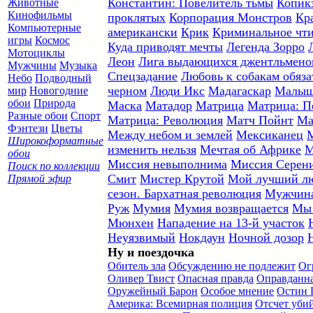
Константин: Повелитель тьмы
Копик
Животные
Кинофильмы
проклятых
Корпорация Монстров
Кр
Компьютерные
американски
Крик
Криминальное чт
игры
Космос
Куда приводят мечты
Легенда Зорро
Мотоциклы
Леон
Лига выдающихся джентльмено
Мужчины
Музыка
Спецзадание
Любовь к собакам обяза
Небо
Подводный
черном
Люди Икс
Мадагаскар
Малыш
мир
Новогодние
обои
Природа
Маска
Матадор
Матрица
Матрица: П
Разные обои
Спорт
Матрица: Революция
Матч Пойнт
Ма
Фэнтези
Цветы
Между небом и землей
Мексиканец
М
Широкоформатные
изменить нельзя
Мечтая об Африке
М
обои
Миссия невыполнима
Миссия Серен
Поиск по коллекции
Смит
Мистер Крутой
Мой лучший л
Прямой эфир
сезон. Бархатная революция
Мужчина
Руж
Мумия
Мумия возвращается
Мы 
Мюнхен
Нападение на 13-й участок
Неуязвимый
Нокдаун
Ночной дозор
Ну и поездочка
Обитель зла
Обсуждению не подлежит
Ог
Оливер Твист
Опасная правда
Оправданна
Оружейный Барон
Особое мнение
Остин 
Америка: Всемирная полиция
Отсчет уби