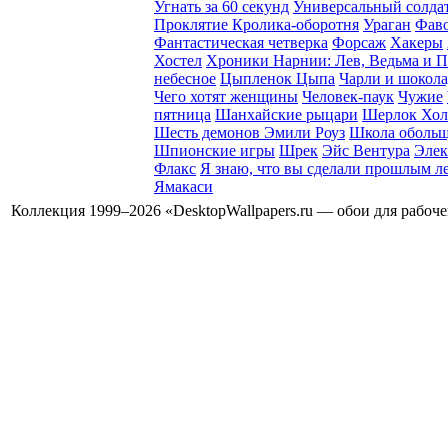
Угнать за 60 секунд
Универсальный солда
Проклятие Кролика-оборотня
Ураган
Фав
Фантастическая четверка
Форсаж
Хакеры
Хостел
Хроники Нарнии: Лев, Ведьма и 
небесное
Цыпленок Цыпа
Чарли и шокола
Чего хотят женщины
Человек-паук
Чужие
пятница
Шанхайские рыцари
Шерлок Хол
Шесть демонов Эмили Роуз
Школа оболь
Шпионские игры
Шрек
Эйс Вентура
Элек
Флакс
Я знаю, что вы сделали прошлым л
Ямакаси
Коллекция 1999–2026 «DesktopWallpapers.ru — обои для рабоч