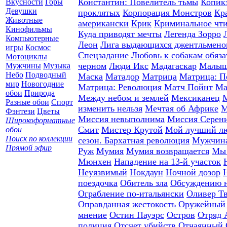
Константин: Повелитель тьмы
Копик
Вкусности
Горы
Девушки
проклятых
Корпорация Монстров
Кр
Животные
американски
Крик
Криминальное чт
Кинофильмы
Куда приводят мечты
Легенда Зорро
Компьютерные
Леон
Лига выдающихся джентльмено
игры
Космос
Спецзадание
Любовь к собакам обяза
Мотоциклы
черном
Люди Икс
Мадагаскар
Малыш
Мужчины
Музыка
Небо
Подводный
Маска
Матадор
Матрица
Матрица: П
мир
Новогодние
Матрица: Революция
Матч Пойнт
Ма
обои
Природа
Между небом и землей
Мексиканец
М
Разные обои
Спорт
изменить нельзя
Мечтая об Африке
М
Фэнтези
Цветы
Миссия невыполнима
Миссия Серен
Широкоформатные
Смит
Мистер Крутой
Мой лучший л
обои
Поиск по коллекции
сезон. Бархатная революция
Мужчина
Прямой эфир
Руж
Мумия
Мумия возвращается
Мы 
Мюнхен
Нападение на 13-й участок
Неуязвимый
Нокдаун
Ночной дозор
поездочка
Обитель зла
Обсуждению н
Ограбление по-итальянски
Оливер Т
Оправданная жестокость
Оружейный 
мнение
Остин Пауэрс
Остров
Отряд 
полиция
Отсчет убийств
Отчаянный