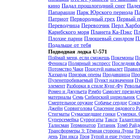
кино
Падал прошлогодний снег
Паде
Папарацци
Парк Юрского периода
Па
Патриот
Первородный грех
Первый п
Переводчица
Перевозчик
Перл Харбо
Карибского моря
Планета Ка-Пэкс
Пл
Плохие парни
Плюшевый синдром
П
Подальше от тебя
Подводная лодка U-571
Поймай меня, если сможешь
Покемоны
По
Феникса
Полярный экспресс
Последняя ф
Потомство Чаки
Поцелуй навылет
Правил
Хаззарда
Призрак оперы
Продавщица
Про
Пуленепробиваемый
Пункт назначения
Пу
элемент
Разборки в стиле Кунг-Фу
Револь
Ромео и Джульета
Рэмбо
Самолет президе
материалы
Семь
Сибирский цирюльник
С
Смертельное оружие
Собачье сердце
Сокр
Джейн
Сорвиголова
Спасение рядового Р
Стигматы
Сумасшедшие гонки
Сумерки. 
Суперсемейка
Суррогаты
Такси
Талантли
Талисман
Терминатор
Титаник
Томб Райд
Трансформеры 3: Тёмная сторона Луны
Т
день
Три икса
Троя
Тупой и еще тупее туп