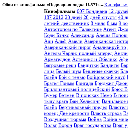
Обои из кинофильма «
Подводная лодка U-571
»
←
Кинофильм
Кинофильмы
007 Бондиана
12 друз
187
2012
28 дней
28 дней спустя
40 д
летний девственник
8 миля
8 мм
9 ро
Автостопом по Галактике
Агент Джо
Коди Бэнкс
Александр
Алеша Попови
Али
Альф
Амели
Американская исто
Американский пирог
Анализируй то
Ангелы Чарли: полный вперед
Англи
Армагеддон
Астерикс и Обеликс
Афе
Багровые реки
Бандитки
Бандиты
Ба
лица
Белый шум
Бешеные скачки
Бл
Блэйд
Бой с тенью
Бойцовский клуб
Братья Гримм
Бригада
Бриджит Джонс
Бриллиантовый полицейский
Брюс В
Бумер
Бэтмэн
В поисках Немо
В пои
тылу врага
Ван Хельсинг
Ванильное 
Блэйр
Вертикальный предел
Властел
колец: Две крепости
Власть страха
В
Воздушная тюрьма
Война
Война мир
Вольт
Ворон
Враг государства
Враг у