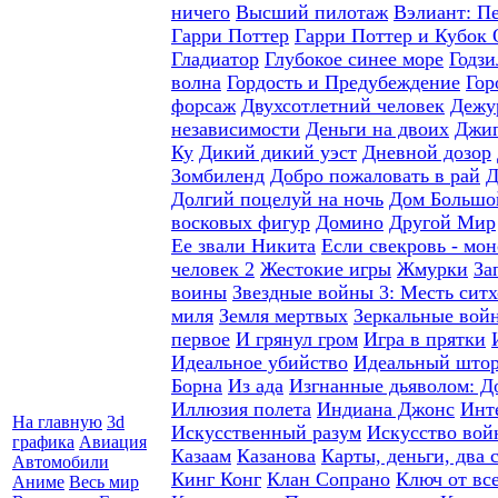
ничего
Высший пилотаж
Вэлиант: П
Гарри Поттер
Гарри Поттер и Кубок 
Гладиатор
Глубокое синее море
Годзи
волна
Гордость и Предубеждение
Гор
форсаж
Двухсотлетний человек
Дежу
независимости
Деньги на двоих
Джип
Ку
Дикий дикий уэст
Дневной дозор
Зомбиленд
Добро пожаловать в рай
Д
Долгий поцелуй на ночь
Дом Большо
восковых фигур
Домино
Другой Мир
Ее звали Никита
Если свекровь - мон
человек 2
Жестокие игры
Жмурки
За
воины
Звездные войны 3: Месть ситх
миля
Земля мертвых
Зеркальные вой
первое
И грянул гром
Игра в прятки
Идеальное убийство
Идеальный што
Борна
Из ада
Изгнанные дьяволом: Д
Иллюзия полета
Индиана Джонс
Инт
На главную
3d
Искусственный разум
Искусство вой
графика
Авиация
Казаам
Казанова
Карты, деньги, два 
Автомобили
Кинг Конг
Клан Сопрано
Ключ от вс
Аниме
Весь мир