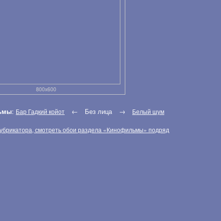
800x600
ьмы
:
←
Без лица
→
Бар Гадкий койот
Белый шум
рубрикатора, смотреть обои раздела «Кинофильмы» подряд