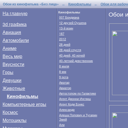
Обои из кинофильма «
Без лица
»
Кинофильмы
Обои для рабоч
←
←
Обои 
На главную
Кинофильмы
007 Бондиана
12 друзей Оушена
3d графика
13-й воин
Авиация
187
Автомобили
2012
28 дней
Аниме
28 дней спустя
Весь мир
40 дней, 40 ночей
40-летний девственник
Вкусности
8 миля
Горы
8 мм
9 рота
Девушки
Аватар
Животные
Авиатор
Автостопом по Галактике
Кинофильмы
Агент Джонни Инглиш
Компьютерные игры
Агент Коди Бэнкс
Александр
Космос
Алеша Попович и Тугарин
Мотоциклы
Змей
Али