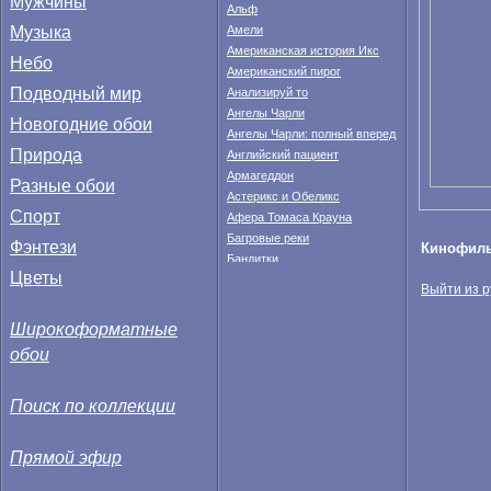
Мужчины
Альф
Музыка
Амели
Американская история Икс
Небо
Американский пирог
Подводный мир
Анализируй то
Ангелы Чарли
Новогодние обои
Ангелы Чарли: полный вперед
Природа
Английский пациент
Армагеддон
Разные обои
Астерикс и Обеликс
Спорт
Афера Томаса Крауна
Багровые реки
Фэнтези
Кинофил
Бандитки
Цветы
Бандиты
Выйти из 
Бар Гадкий койот
Без лица
Широкоформатные
Белый шум
обои
Бешеные скачки
Бладрейн
Поиск по коллекции
Близость
Блэйд
Бой с тенью
Прямой эфир
Бойцовский клуб
Большой куш