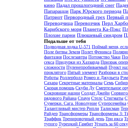
кино
Падал прошлогодний снег
Паде
Папарацци
Парк Юрского периода
Па
Патриот
Первородный грех
Первый п
Переводчица
Перевозчик
Перл Харбо
Карибского моря
Планета Ка-Пэкс
Пл
Плохие парни
Плюшевый синдром
П
Подальше от тебя
Подводная лодка U-571
Поймай меня, есл
Поле битвы Земля
Полет Феникса
Полярн
фантазия
Послезавтра
Потомство Чаки
По
секса
Придурки из Хаззарда
Призрак опе
сложности
Пуленепробиваемый
Пункт на
проклятого
Пятый элемент
Разборки в ст
Роботы
Роллерболл
Ромео и Джульета
Рэм
Сахара
Секретные материалы
Семь
Сибир
Скорая помощь
Скуби Ду
Смертельное ор
Сокровище нации
Солдат Джейн
Сорвиго
рядового Райана
Спаун
Стелс
Стигматы
С
Сумерки. Сага. Новолуние
Суперсемейка
Талантливый мистер Рипли
Талисман
Тер
Райдер
Трансформеры
Трансформеры 3: Т
Траффик
Тренировочный день
Три икса
Т
тупого
Турецкий Гамбит
Угнать за 60 сек