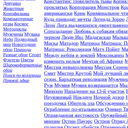
Константин: Повелитель тьмы
Копик
Девушки
проклятых
Корпорация Монстров
Кр
Животные
американски
Крик
Криминальное чт
Кинофильмы
Компьютерные
Куда приводят мечты
Легенда Зорро
игры
Космос
Леон
Лига выдающихся джентльмено
Мотоциклы
Спецзадание
Любовь к собакам обяза
Мужчины
Музыка
черном
Люди Икс
Мадагаскар
Малыш
Небо
Подводный
Маска
Матадор
Матрица
Матрица: П
мир
Новогодние
Матрица: Революция
Матч Пойнт
Ма
обои
Природа
Разные обои
Спорт
Между небом и землей
Мексиканец
М
Фэнтези
Цветы
изменить нельзя
Мечтая об Африке
М
Широкоформатные
Миссия невыполнима
Миссия Серен
обои
Смит
Мистер Крутой
Мой лучший л
Поиск по коллекции
сезон. Бархатная революция
Мужчина
Прямой эфир
Руж
Мумия
Мумия возвращается
Мы 
Мюнхен
Нападение на 13-й участок
Неуязвимый
Нокдаун
Ночной дозор
поездочка
Обитель зла
Обсуждению н
Ограбление по-итальянски
Оливер Т
Оправданная жестокость
Оружейный 
мнение
Остин Пауэрс
Остров
Отряд 
полиция
Отсчет убийств
Отчаянный