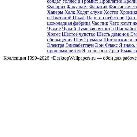
солдат
Уоллес и Громит: Проклятие Кроли
Фаворит
Факультет
Фанатик
Фантастическ
Хакеры
Халк
Ходят слухи
Хостел
Хроники
и Платяной Шкаф
Царство небесное
Цыпл
шоколадная фабрика
Час пик
Чего хотят 
Чужие
Чужой
Чумовая пятница
Шанхайск
Холмс
Шестое чувство
Шесть демонов Эм
обольщения
Шоу Трумана
Шпионские иг
Электра
Элизабеттаун
Эон Флакс
Я знаю, 
прошлым летом
Я, снова я и Ирэн
Ямакас
Коллекция 1999–2026 «DesktopWallpapers.ru — обои для рабоч