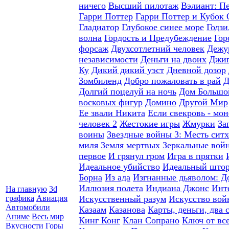
ничего
Высший пилотаж
Вэлиант: П
Гарри Поттер
Гарри Поттер и Кубок 
Гладиатор
Глубокое синее море
Годзи
волна
Гордость и Предубеждение
Гор
форсаж
Двухсотлетний человек
Дежу
независимости
Деньги на двоих
Джип
Ку
Дикий дикий уэст
Дневной дозор
Зомбиленд
Добро пожаловать в рай
Д
Долгий поцелуй на ночь
Дом Большо
восковых фигур
Домино
Другой Мир
Ее звали Никита
Если свекровь - мон
человек 2
Жестокие игры
Жмурки
За
воины
Звездные войны 3: Месть ситх
миля
Земля мертвых
Зеркальные вой
первое
И грянул гром
Игра в прятки
Идеальное убийство
Идеальный што
Борна
Из ада
Изгнанные дьяволом: Д
Иллюзия полета
Индиана Джонс
Инт
На главную
3d
графика
Авиация
Искусственный разум
Искусство вой
Автомобили
Казаам
Казанова
Карты, деньги, два 
Аниме
Весь мир
Кинг Конг
Клан Сопрано
Ключ от вс
Вкусности
Горы