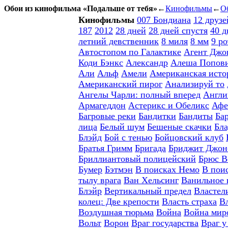
Обои из кинофильма «
Подальше от тебя
»
←
Кинофильмы
←
Об
Кинофильмы
007 Бондиана
12 друз
187
2012
28 дней
28 дней спустя
40 д
летний девственник
8 миля
8 мм
9 ро
Автостопом по Галактике
Агент Джо
Коди Бэнкс
Александр
Алеша Попови
Али
Альф
Амели
Американская исто
Американский пирог
Анализируй то
Ангелы Чарли: полный вперед
Англи
Армагеддон
Астерикс и Обеликс
Афе
Багровые реки
Бандитки
Бандиты
Ба
лица
Белый шум
Бешеные скачки
Бл
Блэйд
Бой с тенью
Бойцовский клуб
Братья Гримм
Бригада
Бриджит Джонс
Бриллиантовый полицейский
Брюс В
Бумер
Бэтмэн
В поисках Немо
В пои
тылу врага
Ван Хельсинг
Ванильное 
Блэйр
Вертикальный предел
Властел
колец: Две крепости
Власть страха
В
Воздушная тюрьма
Война
Война мир
Вольт
Ворон
Враг государства
Враг у