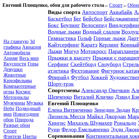
Евгений Плющенко, обои для рабочего стола
←
Спорт
←
Обои 
Виды спорта
Автоспорт
Аквабайк
А
Баскетбол
Бег
Бейсбол
Бейсджампинг
Бокс
Боулинг
Велосипед
Виндсерфин
Водные лыжи
Водный слалом
Воздуш
Гимнастика
Гольф
Горные лыжи
Дарт
На главную
3d
Кайтсерфинг
Каратэ
Керлинг
Конны
графика
Авиация
Лыжи
Могул
Мотокросс
Парапланер
Автомобили
Прыжки в высоту
Прыжки с парашю
Аниме
Весь мир
Вкусности
Горы
Серфинг
Скейтборд
Сноуборд
Стрел
Девушки
атлетика
Фехтование
Фигурное ката
Животные
Фрирайд
Футбол
Хоккей
Художестве
Кинофильмы
Шорт-трэк
Компьютерные
Спортсмены
Александр Овечкин
Ал
игры
Космос
Шевченко
Виталий Кличко
Дэвид Бэ
Мотоциклы
Мужчины
Музыка
Евгений Плющенко
Небо
Подводный
Елена Витриченко
Зинедин Зидан
Кр
мир
Новогодние
Лионель Месси
Майкл Джордан
Мар
обои
Природа
Хингис
Михаэль Шумахер
Рональдо
Разные обои
Руни
Федор Емельяненко
Эдди Джон
Спорт
Соревнования
Континентальная хок
Фэнтези
Цветы