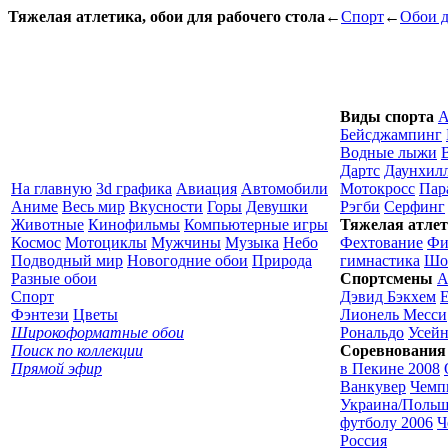
Тяжелая атлетика, обои для рабочего стола
←
Спорт
←
Обои д
Виды спорта
А
Бейсджампинг
Водные лыжи
Дартс
Даунхил
На главную
3d графика
Авиация
Автомобили
Мотокросс
Пар
Аниме
Весь мир
Вкусности
Горы
Девушки
Рэгби
Серфинг
Животные
Кинофильмы
Компьютерные игры
Тяжелая атле
Космос
Мотоциклы
Мужчины
Музыка
Небо
Фехтование
Фи
Подводный мир
Новогодние обои
Природа
гимнастика
Шо
Разные обои
Спортсмены
А
Спорт
Дэвид Бэкхем
Фэнтези
Цветы
Лионель Месси
Широкоформатные обои
Рональдо
Усейн
Поиск по коллекции
Соревнования
Прямой эфир
в Пекине 2008
Ванкувер
Чемп
Украина/Польш
футболу 2006
Ч
Россия