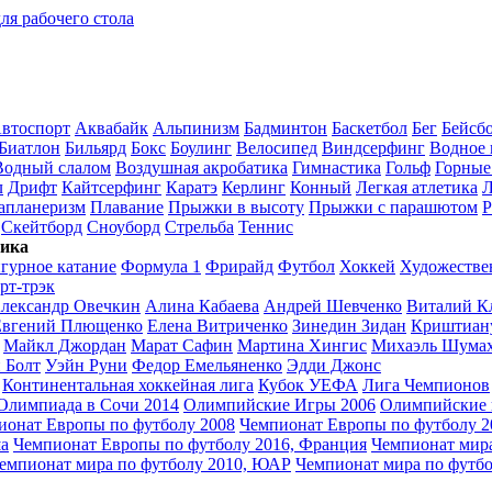
ля рабочего стола
втоспорт
Аквабайк
Альпинизм
Бадминтон
Баскетбол
Бег
Бейсб
Биатлон
Бильярд
Бокс
Боулинг
Велосипед
Виндсерфинг
Водное 
Водный слалом
Воздушная акробатика
Гимнастика
Гольф
Горные
л
Дрифт
Кайтсерфинг
Каратэ
Керлинг
Конный
Легкая атлетика
апланеризм
Плавание
Прыжки в высоту
Прыжки с парашютом
Р
Скейтборд
Сноуборд
Стрельба
Теннис
тика
гурное катание
Формула 1
Фрирайд
Футбол
Хоккей
Художестве
рт-трэк
лександр Овечкин
Алина Кабаева
Андрей Шевченко
Виталий К
Евгений Плющенко
Елена Витриченко
Зинедин Зидан
Криштиану
Майкл Джордан
Марат Сафин
Мартина Хингис
Михаэль Шума
 Болт
Уэйн Руни
Федор Емельяненко
Эдди Джонс
Континентальная хоккейная лига
Кубок УЕФА
Лига Чемпионов
Олимпиада в Сочи 2014
Олимпийские Игры 2006
Олимпийские 
ионат Европы по футболу 2008
Чемпионат Европы по футболу 2
а
Чемпионат Европы по футболу 2016, Франция
Чемпионат мир
емпионат мира по футболу 2010, ЮАР
Чемпионат мира по футбо