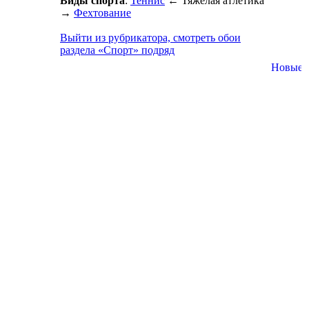
Виды спорта
:
Теннис
←
Тяжелая атлетика
→
Фехтование
Выйти из рубрикатора, смотреть обои
раздела «Спорт» подряд