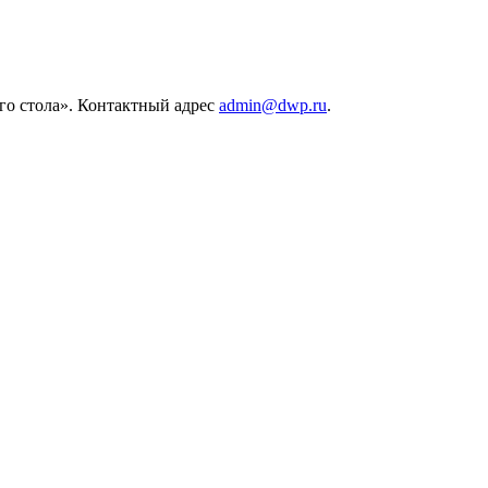
его стола». Контактный адрес
admin@dwp.ru
.