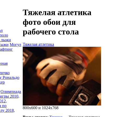
Тяжелая атлетика
фото обои для
рабочего стола
ол
поло
 лыжи
Тяжелая атлетика
Лыжи
Могул
афтинг
нная
личко
 Рональдо
хер
Олимпиада
игры 2010,
012,
а по
800x600 и 1024x768
лу 2018,