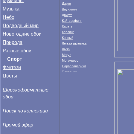
Мужчины
Дартс
Музыка
Даунхилл
Дрифт
Небо
Кайтсерфинг
Подводный мир
Каратэ
Керлинг
Новогодние обои
Конный
Природа
Легкая атлетика
Лыжи
Разные обои
Могул
Спорт
Мотокросс
Фэнтези
Парапланеризм
Плавание
Цветы
Прыжки в высоту
Прыжки с парашютом
Широкоформатные
Рафтинг
Рэгби
обои
Серфинг
Скейтборд
Поиск по коллекции
Сноуборд
Стрельба
Прямой эфир
Теннис
Тяжелая атлетика