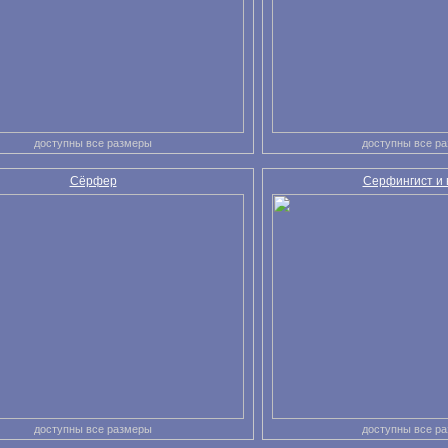
доступны все размеры
доступны все р
Сёрфер
Серфингист и 
доступны все размеры
доступны все р