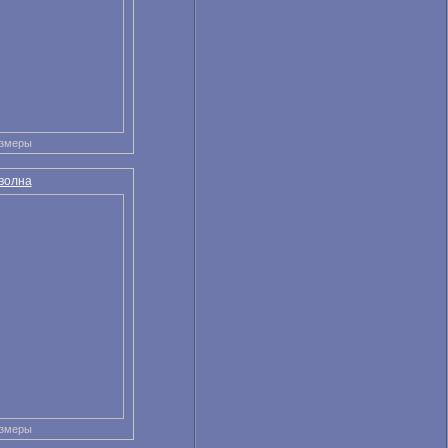
азмеры
волна
азмеры