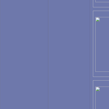
Фехтование
Фигурное катание
Формула 1
Фрирайд
Футбол
Хоккей
Художественная гимнастика
Шорт-трэк
Спортсмены
Александр Овечкин
Алина Кабаева
Андрей Шевченко
Виталий Кличко
Дэвид Бэкхем
Евгений Плющенко
Елена Витриченко
Зинедин Зидан
Криштиану Рональдо
Лионель Месси
Майкл Джордан
Марат Сафин
Мартина Хингис
Михаэль Шумахер