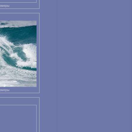
азмеры
азмеры