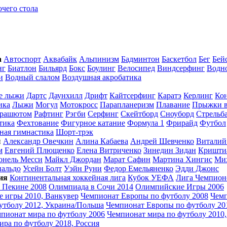
очего стола
а
Автоспорт
Аквабайк
Альпинизм
Бадминтон
Баскетбол
Бег
Бей
нг
Биатлон
Бильярд
Бокс
Боулинг
Велосипед
Виндсерфинг
Водно
и
Водный слалом
Воздушная акробатика
е лыжи
Дартс
Даунхилл
Дрифт
Кайтсерфинг
Каратэ
Керлинг
Ко
ика
Лыжи
Могул
Мотокросс
Парапланеризм
Плавание
Прыжки в
арашютом
Рафтинг
Рэгби
Серфинг
Скейтборд
Сноуборд
Стрельб
тика
Фехтование
Фигурное катание
Формула 1
Фрирайд
Футбол
ная гимнастика
Шорт-трэк
ы
Александр Овечкин
Алина Кабаева
Андрей Шевченко
Виталий
м
Евгений Плющенко
Елена Витриченко
Зинедин Зидан
Кришти
онель Месси
Майкл Джордан
Марат Сафин
Мартина Хингис
Ми
нальдо
Усейн Болт
Уэйн Руни
Федор Емельяненко
Эдди Джонс
ия
Континентальная хоккейная лига
Кубок УЕФА
Лига Чемпион
 Пекине 2008
Олимпиада в Сочи 2014
Олимпийские Игры 2006
 игры 2010, Ванкувер
Чемпионат Европы по футболу 2008
Чем
утболу 2012, Украина/Польша
Чемпионат Европы по футболу 20
пионат мира по футболу 2006
Чемпионат мира по футболу 2010
ра по футболу 2018, Россия