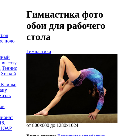
Гимнастика фото
обои для рабочего
стола
сбол
е поло
Гимнастика
нный
 высоту
а
Теннис
Хоккей
 Кличко
ану
хаэль
ов
пионат
16,
от 800x600 до 1280x1024
, ЮАР