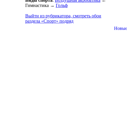
Виды спорта
:
Воздушная акробатика
←
Гимнастика
→
Гольф
Выйти из рубрикатора, смотреть обои
раздела «Спорт» подряд