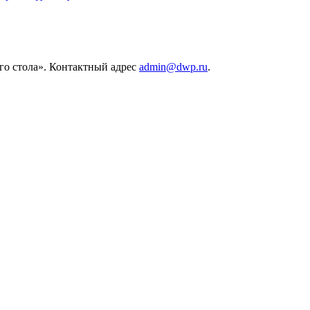
его стола». Контактный адрес
admin@dwp.ru
.