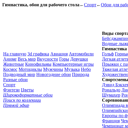
Гимнастика, обои для рабочего стола
←
Спорт
←
Обои для раб
Виды спорт
Бейсджампи
Водные лыж
Гимнастика
На главную
3d графика
Авиация
Автомобили
Гольф
Горны
Аниме
Весь мир
Вкусности
Горы
Девушки
Легкая атлет
Животные
Кинофильмы
Компьютерные игры
Прыжки с п
Космос
Мотоциклы
Мужчины
Музыка
Небо
Тяжелая атле
Подводный мир
Новогодние обои
Природа
Художествен
Разные обои
Спортсмен
Спорт
Дэвид Бэкхе
Фэнтези
Цветы
Рональдо
Ли
Широкоформатные обои
Шумахер
Ро
Поиск по коллекции
Соревнован
Прямой эфир
Олимпиада в
Олимпийские
Европы по ф
Франция
Чем
Чемпионат ми