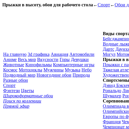
Прыжки в высоту, обои для рабочего стола
←
Спорт
←
Обои д
Виды спорт
Бейсджампи
Водные лыж
Дартс
Даунх
На главную
3d графика
Авиация
Автомобили
Могул
Моток
Аниме
Весь мир
Вкусности
Горы
Девушки
Прыжки в в
Животные
Кинофильмы
Компьютерные игры
Прыжки с п
Космос
Мотоциклы
Мужчины
Музыка
Небо
Тяжелая атле
Подводный мир
Новогодние обои
Природа
Художествен
Разные обои
Спортсмен
Спорт
Дэвид Бэкхе
Фэнтези
Цветы
Рональдо
Ли
Широкоформатные обои
Шумахер
Ро
Поиск по коллекции
Соревнован
Прямой эфир
Олимпиада в
Олимпийские
Европы по ф
Франция
Чем
Чемпионат ми