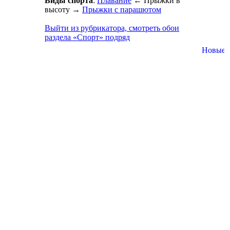
Виды спорта
:
Плавание
←
Прыжки в
высоту
→
Прыжки с парашютом
Выйти из рубрикатора, смотреть обои
раздела «Спорт» подряд