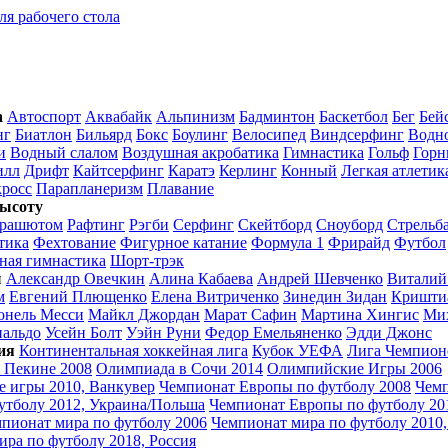
ля рабочего стола
а
Автоспорт
Аквабайк
Альпинизм
Бадминтон
Баскетбол
Бег
Бей
нг
Биатлон
Бильярд
Бокс
Боулинг
Велосипед
Виндсерфинг
Водно
и
Водный слалом
Воздушная акробатика
Гимнастика
Гольф
Горн
илл
Дрифт
Кайтсерфинг
Каратэ
Керлинг
Конный
Легкая атлетик
росс
Парапланеризм
Плавание
ысоту
арашютом
Рафтинг
Рэгби
Серфинг
Скейтборд
Сноуборд
Стрельб
тика
Фехтование
Фигурное катание
Формула 1
Фрирайд
Футбол
ная гимнастика
Шорт-трэк
ы
Александр Овечкин
Алина Кабаева
Андрей Шевченко
Виталий
м
Евгений Плющенко
Елена Витриченко
Зинедин Зидан
Кришти
онель Месси
Майкл Джордан
Марат Сафин
Мартина Хингис
Ми
нальдо
Усейн Болт
Уэйн Руни
Федор Емельяненко
Эдди Джонс
ия
Континентальная хоккейная лига
Кубок УЕФА
Лига Чемпион
 Пекине 2008
Олимпиада в Сочи 2014
Олимпийские Игры 2006
 игры 2010, Ванкувер
Чемпионат Европы по футболу 2008
Чем
утболу 2012, Украина/Польша
Чемпионат Европы по футболу 20
пионат мира по футболу 2006
Чемпионат мира по футболу 2010
ра по футболу 2018, Россия