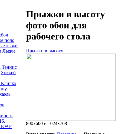
Прыжки в высоту
фото обои для
рабочего стола
сбол
е поло
ые лыжи
Прыжки в высоту
а
Лыжи
а
Теннис
Хоккей
 Кличко
ану
хаэль
ов
пионат
16,
800x600 и 1024x768
, ЮАР