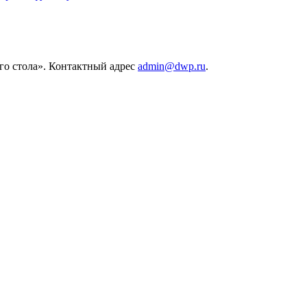
его стола». Контактный адрес
admin@dwp.ru
.