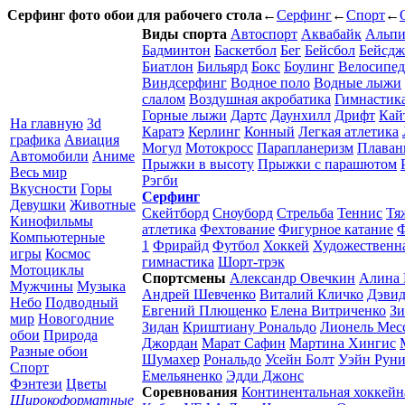
Серфинг фото обои для рабочего стола
←
Серфинг
←
Спорт
←
Виды спорта
Автоспорт
Аквабайк
Альпи
Бадминтон
Баскетбол
Бег
Бейсбол
Бейсдж
Биатлон
Бильярд
Бокс
Боулинг
Велосипед
Виндсерфинг
Водное поло
Водные лыжи
слалом
Воздушная акробатика
Гимнастик
Горные лыжи
Дартс
Даунхилл
Дрифт
Кай
На главную
3d
Каратэ
Керлинг
Конный
Легкая атлетика
графика
Авиация
Могул
Мотокросс
Парапланеризм
Плаван
Автомобили
Аниме
Прыжки в высоту
Прыжки с парашютом
Весь мир
Рэгби
Вкусности
Горы
Серфинг
Девушки
Животные
Скейтборд
Сноуборд
Стрельба
Теннис
Тя
Кинофильмы
атлетика
Фехтование
Фигурное катание
Ф
Компьютерные
1
Фрирайд
Футбол
Хоккей
Художественн
игры
Космос
гимнастика
Шорт-трэк
Мотоциклы
Спортсмены
Александр Овечкин
Алина 
Мужчины
Музыка
Андрей Шевченко
Виталий Кличко
Дэвид
Небо
Подводный
Евгений Плющенко
Елена Витриченко
Зи
мир
Новогодние
Зидан
Криштиану Рональдо
Лионель Мес
обои
Природа
Джордан
Марат Сафин
Мартина Хингис
Разные обои
Шумахер
Рональдо
Усейн Болт
Уэйн Рун
Спорт
Емельяненко
Эдди Джонс
Фэнтези
Цветы
Соревнования
Континентальная хоккейн
Широкоформатные