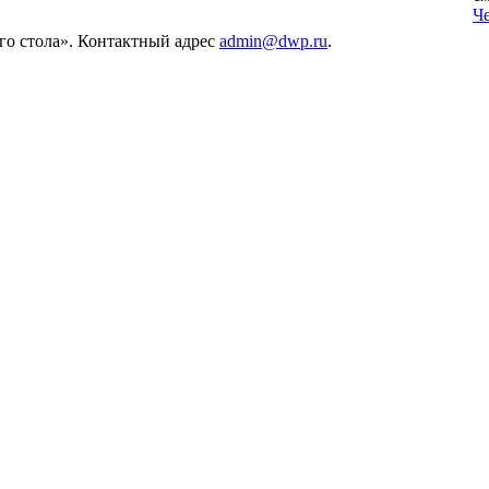
Ч
его стола». Контактный адрес
admin@dwp.ru
.