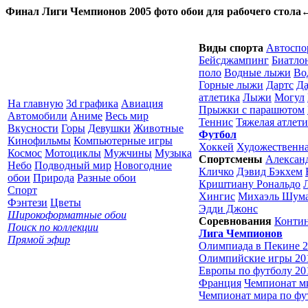
Финал Лиги Чемпионов 2005 фото обои для рабочего стола
Виды спорта
Автоспо
Бейсджампинг
Биатло
поло
Водные лыжи
Во
Горные лыжи
Дартс
Да
атлетика
Лыжи
Могул
На главную
3d графика
Авиация
Прыжки с парашютом
Автомобили
Аниме
Весь мир
Теннис
Тяжелая атлети
Вкусности
Горы
Девушки
Животные
Футбол
Кинофильмы
Компьютерные игры
Хоккей
Художественна
Космос
Мотоциклы
Мужчины
Музыка
Спортсмены
Алексан
Небо
Подводный мир
Новогодние
Кличко
Дэвид Бэкхем
обои
Природа
Разные обои
Криштиану Рональдо
Спорт
Хингис
Михаэль Шум
Фэнтези
Цветы
Эдди Джонс
Широкоформатные обои
Соревнования
Контин
Поиск по коллекции
Лига Чемпионов
Прямой эфир
Олимпиада в Пекине 
Олимпийские игры 201
Европы по футболу 20
Франция
Чемпионат ми
Чемпионат мира по фут