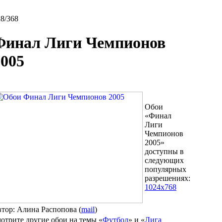
8/368
Финал Лиги Чемпионов
2005
Обои
«Финал
Лиги
Чемпионов
2005»
доступны в
следующих
популярных
разрешениях:
1024x768
втор: Алина Распопова (
mail
)
отрите другие обои на темы «
Футбол
» и «
Лига