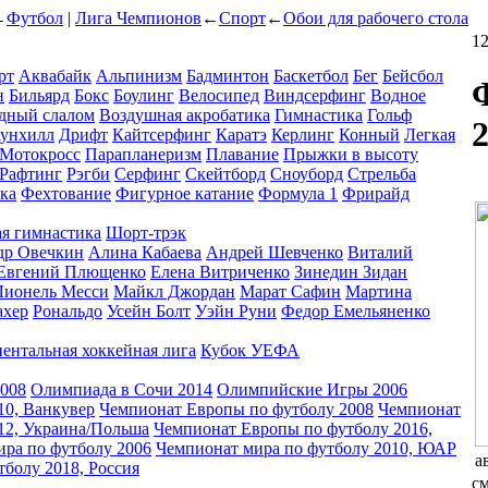
←
Футбол
|
Лига Чемпионов
←
Спорт
←
Обои для рабочего стола
12
рт
Аквабайк
Альпинизм
Бадминтон
Баскетбол
Бег
Бейсбол
н
Бильярд
Бокс
Боулинг
Велосипед
Виндсерфинг
Водное
дный слалом
Воздушная акробатика
Гимнастика
Гольф
унхилл
Дрифт
Кайтсерфинг
Каратэ
Керлинг
Конный
Легкая
Мотокросс
Парапланеризм
Плавание
Прыжки в высоту
Рафтинг
Рэгби
Серфинг
Скейтборд
Сноуборд
Стрельба
ка
Фехтование
Фигурное катание
Формула 1
Фрирайд
я гимнастика
Шорт-трэк
др Овечкин
Алина Кабаева
Андрей Шевченко
Виталий
Евгений Плющенко
Елена Витриченко
Зинедин Зидан
Лионель Месси
Майкл Джордан
Марат Сафин
Мартина
ахер
Рональдо
Усейн Болт
Уэйн Руни
Федор Емельяненко
ентальная хоккейная лига
Кубок УЕФА
2008
Олимпиада в Сочи 2014
Олимпийские Игры 2006
0, Ванкувер
Чемпионат Европы по футболу 2008
Чемпионат
12, Украина/Польша
Чемпионат Европы по футболу 2016,
ра по футболу 2006
Чемпионат мира по футболу 2010, ЮАР
а
болу 2018, Россия
см