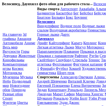
Велосипед, Даунхилл фото обои для рабочего стола
←
Велоси
Виды спорта
Автоспорт
Аквабайк
Альпи
Бадминтон
Баскетбол
Бег
Бейсбол
Бейсдж
Биатлон
Бильярд
Бокс
Боулинг
Велосипед
Виндсерфинг
Водное поло
Водные лыжи
слалом
Воздушная акробатика
Гимнастик
На главную
3d
Горные лыжи
Дартс
графика
Авиация
Даунхилл
Автомобили
Аниме
Дрифт
Кайтсерфинг
Каратэ
Керлинг
Кон
Весь мир
Легкая атлетика
Лыжи
Могул
Мотокросс
Вкусности
Горы
Парапланеризм
Плавание
Прыжки в высо
Девушки
Животные
Прыжки с парашютом
Рафтинг
Рэгби
Сер
Кинофильмы
Скейтборд
Сноуборд
Стрельба
Теннис
Тя
Компьютерные
атлетика
Фехтование
Фигурное катание
Ф
игры
Космос
1
Фрирайд
Футбол
Хоккей
Художественн
Мотоциклы
гимнастика
Шорт-трэк
Мужчины
Музыка
Спортсмены
Александр Овечкин
Алина 
Небо
Подводный
Андрей Шевченко
Виталий Кличко
Дэвид
мир
Новогодние
Евгений Плющенко
Елена Витриченко
Зи
обои
Природа
Зидан
Криштиану Рональдо
Лионель Мес
Разные обои
Джордан
Марат Сафин
Мартина Хингис
Спорт
Шумахер
Рональдо
Усейн Болт
Уэйн Рун
Фэнтези
Цветы
Емельяненко
Эдди Джонс