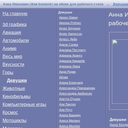
Анна Иванович (Ana Ivanovic) на обоях для рабочего стола
Девушки
←
Анна И
На главную
Девушки
Аврил Лавин
рабоче
Аврора Роблес
3d графика
Агнес Брукнер
Авиация
Агнес Карлссон
Автомобили
Агнесс Дейн
Аделе Силва
Аниме
Аделина Пестриту
Весь мир
Адриана Аранго
Адриана Карамбе
Вкусности
Адриана Лима
Горы
Аида Ридик
Айлар
Девушки
Алана Бланчард
Животные
Александра Пивоварова
Алессандра Амбросио
Кинофильмы
Алетта Оушен
Компьютерные игры
Али Лартер
Али Роуз
Космос
Алина Вакариу
Девушки
Мотоциклы
Алиса Милано
Анна Кенд
Алиса Миллер