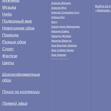
Мужчины
Алисия Мачадо
Выйти из р
Музыка
Алисия Мур
«Девушки»
Алисия Сильверстоун
Небо
Алиша Киз
Подводный мир
Алсу
Альмудена Фернандес
Новогодние обои
Аманда Байнс
Природа
Аманда Детмер
Аманда Маркум
Разные обои
Ана Беатрис Баррос
Спорт
Ана София Хенао
Фэнтези
Ана Хикман
Аналу Кампос
Цветы
Анастасия Федкина
Анахи Гонсалес
Широкоформатные
Анджела Тейлор
Анджелина Джоли
обои
Анжела Линдвалл
Анжелика Бриджес
Поиск по коллекции
Анита Корсос
Анна Валле
Прямой эфир
Анна Иванович
Анна Кендрик