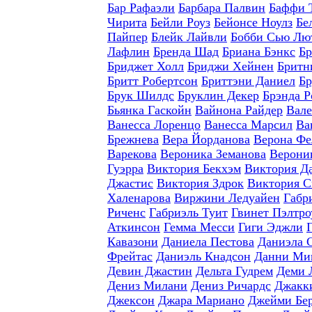
Бар Рафаэли
Барбара Палвин
Баффи 
Чирита
Бейли Роуз
Бейонсе Ноулз
Бе
Пайпер
Блейк Лайвли
Бобби Сью Лю
Лафлин
Бренда Шад
Бриана Бэнкс
Бр
Бриджет Холл
Бриджи Хейнен
Бритн
Бритт Робертсон
Бриттэни Даниел
Бр
Брук Шилдс
Бруклин Декер
Брэнда Р
Бьянка Гаскойн
Вайнона Райдер
Вале
Ванесса Лоренцо
Ванесса Марсил
Ва
Брежнева
Вера Йорданова
Верона Фе
Варекова
Вероника Земанова
Верони
Гуэрра
Виктория Бекхэм
Виктория Д
Джастис
Виктория Здрок
Виктория С
Халенарова
Виржини Ледуайен
Габр
Риченс
Габриэль Туит
Гвинет Пэлтро
Аткинсон
Гемма Месси
Гиги Эджли
Кавазони
Даниела Пестова
Даниэла 
Фрейтас
Даниэль Кнадсон
Данни Ми
Девин Джастин
Дельта Гудрем
Деми 
Дениз Милани
Дениз Ричардс
Джакки
Джексон
Джара Мариано
Джейми Бе