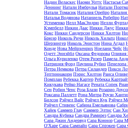
Надин Веласкес
Наоми Уоттс
Настасья Са
Деннинг
Натали Имбрулья
Натали Портм
Натали Томасик
Наталия Орейро
Наталия
Наталья Водянова
Натаниель Рибейро
Нат
Устименко
Нелл МакЭндрю
Нелли Фурта
Кэмпбелл
Никии Даас
Никки Джус
Никки
Кокс
Никки Сандерсон
Никки Хилтон
Ни
Брюэр
Николь Ричи
Николь Хильтц
Нико
Шерзингер
Николь Энистон
Нина Агдал
Конде
Нова Мейрхенрих
Ноелани Чейс
Но
Одетт Эннэйбл
Оксана Федорова
Оливия 
Ольга Куриленко
Отем Ризер
Памела Анд
Патриция Форд
Паулина Рубио
Пенелопа 
Петра Немкова
Петра Силандер
Пикси Ло
Тептиннакорн
Пэрис Хилтон
Раиса Оливе
Помплан
Ребекка Картер
Ребекка Картрай
Кикукава
Рейко Нагасе
Рената Сопек
Риан
Сен
Робин Ченс
Роза Блази
Розарио Доусо
Роксана Паллетт
Рона Митра
Роузи Ханти
Билсон
Рэйчел Вайс
Рэйчел Кук
Рэйчел М
Рэйчел Стивенс
Сабина Емельянова
Сабр
Хайек
Саммер Глау
Саммер Элтис
Сан Хи
Сандра Кубика
Сандра Рамирез
Сандра Хе
Сара Джин Андервуд
Сара Коннор
Сара М
О'Харе
Сара Сампайо
Сара Спрэкер
Сара 