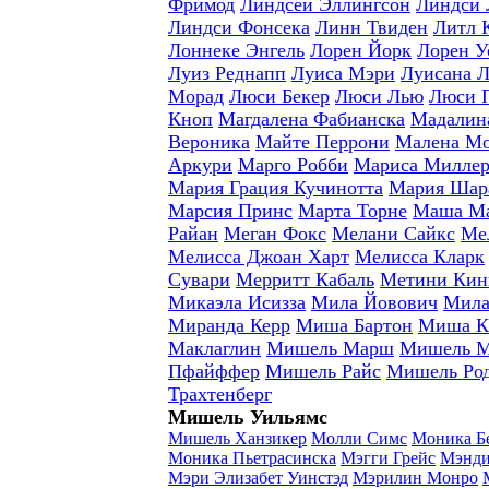
Фримод
Линдсей Эллингсон
Линдси 
Линдси Фонсека
Линн Твиден
Литл 
Лоннеке Энгель
Лорен Йорк
Лорен У
Луиз Реднапп
Луиса Мэри
Луисана 
Морад
Люси Бекер
Люси Лью
Люси 
Кноп
Магдалена Фабианска
Мадалина
Вероника
Майте Перрони
Малена Мо
Аркури
Марго Робби
Мариса Милле
Мария Грация Кучинотта
Мария Шар
Марсия Принс
Марта Торне
Маша Ма
Райан
Меган Фокс
Мелани Сайкс
Ме
Мелисса Джоан Харт
Мелисса Кларк
Сувари
Мерритт Кабаль
Метини Кин
Микаэла Исизза
Мила Йовович
Мила
Миранда Керр
Миша Бартон
Миша К
Маклаглин
Мишель Марш
Мишель М
Пфайффер
Мишель Райс
Мишель Род
Трахтенберг
Мишель Уильямс
Мишель Ханзикер
Молли Симс
Моника Б
Моника Пьетрасинска
Мэгги Грейс
Мэнди
Мэри Элизабет Уинстэд
Мэрилин Монро