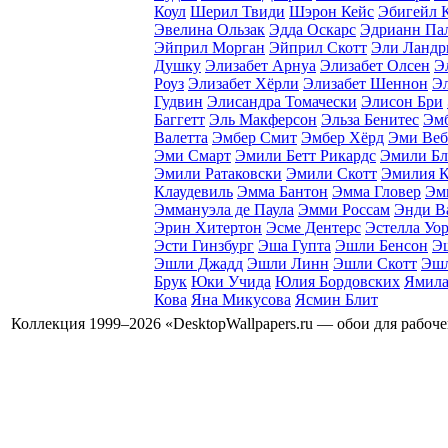
Коул
Шерил Твиди
Шэрон Кейс
Эбигейл 
Эвелина Ользак
Эдда Оскарс
Эдрианн Па
Эйприл Морган
Эйприл Скотт
Эли Ландр
Душку
Элизабет Арнуа
Элизабет Олсен
Э
Роуз
Элизабет Хёрли
Элизабет Шеннон
Э
Гудвин
Элисандра Томачески
Элисон Бри
Баггетт
Эль Макферсон
Эльза Бенитес
Эмб
Валетта
Эмбер Смит
Эмбер Хёрд
Эми Веб
Эми Смарт
Эмили Бетт Рикардс
Эмили Бл
Эмили Ратаковски
Эмили Скотт
Эмилия К
Клаудевиль
Эмма Бантон
Эмма Гловер
Эм
Эммануэла де Паула
Эмми Россам
Энди В
Эрин Хитертон
Эсме Дентерс
Эстелла Уо
Эсти Гинзбург
Эша Гупта
Эшли Бенсон
Э
Эшли Джадд
Эшли Линн
Эшли Скотт
Эшл
Брук
Юки Учида
Юлия Бордовских
Ямила
Кова
Яна Микусова
Ясмин Блит
Коллекция 1999–2026 «DesktopWallpapers.ru — обои для рабоч