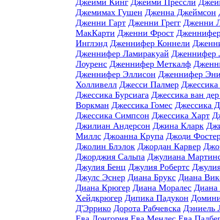
Джейми Кинг
Джейми Прессли
Джей
Джемимах Гушен
Дженна Джеймсон
Дженни Гарт
Дженни Грегг
Дженни 
МакКарти
Дженни Фрост
Дженнифер
Инглэнд
Дженнифер Коннели
Дженн
Дженнифер Ламиракуай
Дженнифер 
Лоуренс
Дженнифер Меткалф
Дженн
Дженнифер Эллисон
Дженнифер Эни
Холливелл
Джесси Палмер
Джессика
Джессика Бурсиага
Джессика ван дер
Воркман
Джессика Гомес
Джессика 
Джессика Симпсон
Джессика Харт
Д
Джилиан Андерсон
Джина Кларк
Джи
Миллс
Джоанна Крупа
Джоди Фосте
Джолин Блэлок
Джордан Карвер
Джо
Джорджия Сальпа
Джулиана Мартин
Джулия Бенц
Джулия Робертс
Джулия
Джулс Эснер
Диана Брукс
Диана Вик
Диана Крюгер
Диана Моралес
Диана
Хейдкрюгер
Дипика Падукон
Домини
Д'Эррико
Дорота Рабчевска
Дэниель 
Ева Лонгория
Ева Мендес
Ева Падбе