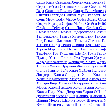
Саша Кейн
Светлана Ходченкова
Селена 
Серен Гибсон
Сесилия Бонелли
Сиенна М
Варт
Сильвия Войцех
Синди Ван Минен
Синтия Гарридо
Синтия Мур
Скарлетт Й
Соня Мэри
Софи Марсо
Софи Холмс
Софи
София Вергара
София Майлс
Стейси Кейб
Стефани Сеймур
Стиви Линн
Стэйси Сан
Сьюзан Уорд
Сьюзэн Сидеропулос
Сюзанн
Тал Беркович
Тамара Уитмер
Тами Тайсо
Рид
Татьяна Завьялова
Татьяна Лихина
Та
Тейлор Пейдж
Тейлор Свифт
Тера Патрик
Тереза Мур
Тереза Палмер
Тиерра Ли
Тиф
Тиффани Тот
Тиффани Шелби
Тони Гарр
Правер
Уитни Тойлой
Ума Турман
Урсула
Федерика Фонтана
Фернанда Мотта
Ферна
Тонкин
Фиона Эрдманн
Флавиа Лучини
Ф
Фрида Пинто
Фэйт Хилл
Хайден Панетть
Линдгрен
Ханна Спирритт
Ханна Хилтон
Хелена Кристенсен
Хизер Грэм
Хизер Спа
Хилари Рода
Химена Наваррете
Хлоя Анн
Морец
Хлоя Придхэм
Холли Берри
Холли
Холли Пирс
Хоуп Дворачик
Чарли O'Нил
Джиллигэн
Чхве Су Ён
Шакира
Шанель Х
Шанна Моклер
Шарлиз Терон
Шарлотта 
Вудли
Шеннен Доэрти
Шеннон Стюарт
Ш