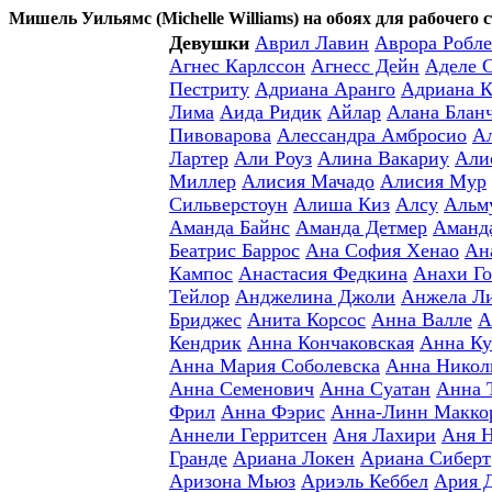
Мишель Уильямс (Michelle Williams) на обоях для рабочего 
Девушки
Аврил Лавин
Аврора Робле
Агнес Карлссон
Агнесс Дейн
Аделе 
Пестриту
Адриана Аранго
Адриана К
Лима
Аида Ридик
Айлар
Алана Блан
Пивоварова
Алессандра Амбросио
А
Лартер
Али Роуз
Алина Вакариу
Али
Миллер
Алисия Мачадо
Алисия Мур
Сильверстоун
Алиша Киз
Алсу
Альм
Аманда Байнс
Аманда Детмер
Аманд
Беатрис Баррос
Ана София Хенао
Ан
Кампос
Анастасия Федкина
Анахи Го
Тейлор
Анджелина Джоли
Анжела Л
Бриджес
Анита Корсос
Анна Валле
А
Кендрик
Анна Кончаковская
Анна Ку
Анна Мария Соболевска
Анна Никол
Анна Семенович
Анна Суатан
Анна 
Фрил
Анна Фэрис
Анна-Линн Макко
Аннели Герритсен
Аня Лахири
Аня 
Гранде
Ариана Локен
Ариана Сиберт
Аризона Мьюз
Ариэль Кеббел
Ария 