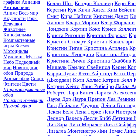
графика
Авиация
Келли Шот
Кендис Коллиер
Кери Рас
Автомобили
Керстин Кук
Кили Хазел
Ким Бейсин
Аниме
Весь мир
Смит
Кира Найтли
Кирстен Данст
Ки
Вкусности
Горы
Алонсо
Клара Морган
Клэр Форлани
Девушки
Лонджин
Кортни Кокс
Криси Бэллен
Животные
Кинофильмы
Криста Ригоцци
Кристал Форскат
Кр
Компьютерные
Кристен Стюарт
Кристин Каваллари
игры
Космос
Кристин Тиган
Кристина Агилера
Кр
Мотоциклы
Кристина Леордини
Кристина Линдл
Мужчины
Музыка
Кристина Риччи
Кристина Скаббиа
К
Небо
Подводный
Мишель
Кэндис Свейнпол
Кэрен Ког
мир
Новогодние
обои
Природа
Кэрри Лукас
Кэти Айрлэнд
Кэти Пер
Разные обои
Спорт
(Джордан)
Кэти Холмс
Кэтрин Белл
Фэнтези
Цветы
Кэтрин Хейгл
Лаис Рибейро
Лайла А
Широкоформатные
Робертс
Лара Бингл
Лариса Алексеен
обои
Лаура Дор
Лаура Препон
Леа Ремини
Поиск по коллекции
Гага
Лейлани Даудинг
Лейси Бэнгард
Прямой эфир
Лекси Белл
Лена Герке
Ленэ Нистрём
Леонор Варела
Лесли Бибб
Летиция 
Лиз Зара
Лиза Моралес
Лиза Сейффе
Лизалла Монтенегро
Лин Томас
Линд