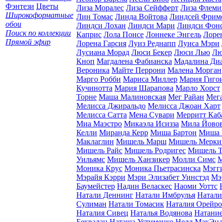
Фэнтези
Цветы
Лиза Моралес
Лиза Сейфферт
Лиза Флеми
Широкоформатные
Лин Томас
Линда Войтова
Линдсей Фрим
обои
Линдси Лохан
Линдси Мари
Линдси Фон
Поиск по коллекции
Каприс
Лола Понсе
Лоннеке Энгель
Лоре
Прямой эфир
Лорена Гарсия
Луиз Реднапп
Луиса Мэри
Лусиана Морад
Люси Бекер
Люси Лью
Лю
Кноп
Магдалена Фабианска
Мадалина Диа
Вероника
Майте Перрони
Малена Морган
Марго Робби
Мариса Миллер
Мария Гиго
Кучинотта
Мария Шарапова
Марло Хорст
Торне
Маша Малиновская
Мег Райан
Мег
Мелисса Джиральдо
Мелисса Джоан Харт
Мелисса Сатта
Мена Сувари
Мерритт Каб
Миа Маэстро
Микаэла Исизза
Мила Йово
Келли
Миранда Керр
Миша Бартон
Миша 
Маклаглин
Мишель Марш
Мишель Мерки
Мишель Райс
Мишель Родригес
Мишель Т
Уильямс
Мишель Ханзикер
Молли Симс
М
Моника Крус
Моника Пьетрасинска
Мэгг
Мэрайя Кэрри
Мэри Элизабет Уинстэд
Мэ
Баумейстер
Надин Веласкес
Наоми Уоттс
Натали Деннинг
Натали Имбрулья
Натали
Сулиман
Натали Томасик
Наталия Орейро
Наталия Сивец
Наталья Водянова
Натание
Беквалац
Наташа Устименко
Нелл МакЭн