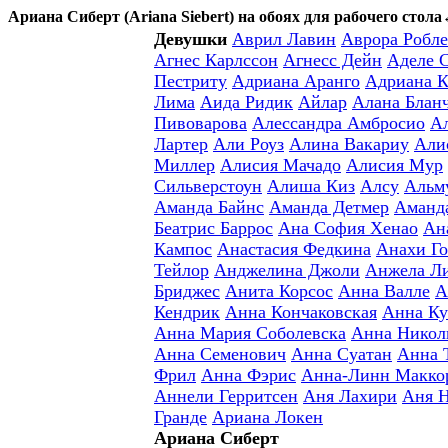
Ариана Сиберт (Ariana Siebert) на обоях для рабочего стола
Девушки
Аврил Лавин
Аврора Робле
Агнес Карлссон
Агнесс Дейн
Аделе 
Пестриту
Адриана Аранго
Адриана К
Лима
Аида Ридик
Айлар
Алана Блан
Пивоварова
Алессандра Амбросио
А
Лартер
Али Роуз
Алина Вакариу
Али
Миллер
Алисия Мачадо
Алисия Мур
Сильверстоун
Алиша Киз
Алсу
Альм
Аманда Байнс
Аманда Детмер
Аманд
Беатрис Баррос
Ана София Хенао
Ан
Кампос
Анастасия Федкина
Анахи Го
Тейлор
Анджелина Джоли
Анжела Л
Бриджес
Анита Корсос
Анна Валле
А
Кендрик
Анна Кончаковская
Анна Ку
Анна Мария Соболевска
Анна Никол
Анна Семенович
Анна Суатан
Анна 
Фрил
Анна Фэрис
Анна-Линн Макко
Аннели Герритсен
Аня Лахири
Аня 
Гранде
Ариана Локен
Ариана Сиберт