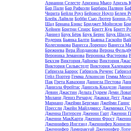
Арианни Селесте
Аризона Мьюз
Ариэль 
Бар Пали
Бар Рафаэли
Барбара Палвин
Ба
Чирита
Бейли Роуз
Бейонсе Ноулз
Белен Р
Блейк Лайвли
Бобби Сью Лютер
Бонни-Д
Шад
Бриана Бэнкс
Бриджет Мойнэхэн
Бри
Хейнен
Бритни Спирс
Бритт Кук
Бритт Р
Даниел
Брук Бёрк
Брук Бернс
Брук Шилдс
Родерик
Бьянка Балти
Бьянка Гаскойн
Вай
Колесникова
Ванесса Лоренцо
Ванесса М
Брежнева
Вера Йорданова
Верона Фельдб
Вероника Земанова
Вероника Фастерова
В
Бекхэм
Виктория Дайнеко
Виктория Джас
Виктория Сильвстедт
Виктория Халенаро
Габриэла Баррос
Габриэль Риченс
Габриэл
Гейл Портер
Гемма Аткинсон
Гемма Месс
Пак
Грета Кавазони
Даниела Пестова
Дан
Даниэла Фрейтас
Даниэль Кнадсон
Данни
Девин Джастин
Дельта Гудрем
Деми Лова
Милани
Дениз Ричардс
Джакки Дегг
Джан
Мариано
Джейми Бергман
Джейми Ганнс
Прессли
Джейн Майлдмисс
Джемимах Гу
Дженна Питерсен
Дженни Гарт
Дженни Г
Дженни МакКарти
Дженни Фрост
Дженни
Дженнифер Инглэнд
Дженнифер Коннели
Дженнифер Ламиракуай
Дженнифер Лопе