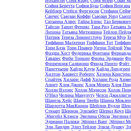
Йохансон
Соня Краус
Соня Мэри
Софи М
София Беретта
София Буш
София Вергара
Кейблер
Стейси Фергюсон
Стефани Сейм
Санчес
Сьюзан Коффи
Сьюзан Уорд
Сьюзэ
Сюзанна Алвес
Тайра Бэнкс
Тал Беркович
Тайсон
Танит Феникс
Тара Рид
Татьяна З
Лихина
Татьяна Митюшина
Тейлор Пейд
Патрик
Тереза Ливингстоун
Тереза Мур
Т
Тиффани Малхерон
Тиффани Тот
Тиффан
Тори Блэк
Тори Правер
Уитни Тойлой
Ума
Фаэдра Хост
Федерика Фонтана
Фернанда
Таварес
Фиби Тонкин
Фиона Эрдманн
Фл
Флоренция Салвиони
Фрида Пинто
Фэйт
Панеттьери
Хайди Клум
Хайди Линдгрен
Хилтон
Харвест Робертс
Хелена Кристен
Спайтек
Хилари Дафф
Хилари Рода
Химе
Аннет
Хлоя Джонс
Хлоя Морец
Хлоя При
Холли Вэлэнс
Холли Мэдисон
Холли Пир
O'Нил
Челина Манухуту
Челси Джиллигэ
Шанель Хейс
Шани Твейн
Шанна Моклер
Шарлотта МакКинни
Шейлин Вудли
Шен
Стюарт
Шеннон Элизабет
Шерил Коул
Ше
Эбигейл Клэнси
Эвелина Обоза
Эвелина 
Эдрианн Палики
Эйприл Ванг
Эйприл М
Эли Ландри
Элиз Тейлор
Элиза Душку
Эл