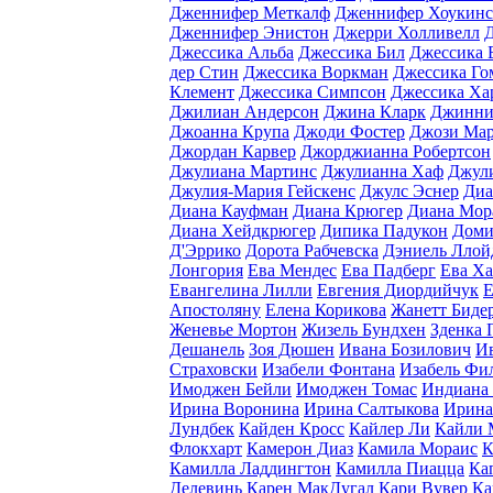
Дженнифер Меткалф
Дженнифер Хоукинс
Дженнифер Энистон
Джерри Холливелл
Джессика Альба
Джессика Бил
Джессика 
дер Стин
Джессика Воркман
Джессика Го
Клемент
Джессика Симпсон
Джессика Ха
Джилиан Андерсон
Джина Кларк
Джинни
Джоанна Крупа
Джоди Фостер
Джози Ма
Джордан Карвер
Джорджианна Робертсон
Джулиана Мартинс
Джулианна Хаф
Джул
Джулия-Мария Гейскенс
Джулс Эснер
Диа
Диана Кауфман
Диана Крюгер
Диана Мор
Диана Хейдкрюгер
Дипика Падукон
Доми
Д'Эррико
Дорота Рабчевска
Дэниель Ллой
Лонгория
Ева Мендес
Ева Падберг
Ева Х
Евангелина Лилли
Евгения Диордийчук
Е
Апостоляну
Елена Корикова
Жанетт Биде
Женевье Мортон
Жизель Бундхен
Зденка 
Дешанель
Зоя Дюшен
Ивана Бозилович
И
Страховски
Изабели Фонтана
Изабель Фи
Имоджен Бейли
Имоджен Томас
Индиана
Ирина Воронина
Ирина Салтыкова
Ирина
Лундбек
Кайден Кросс
Кайлер Ли
Кайли 
Флокхарт
Камерон Диаз
Камила Мораис
К
Камилла Ладдингтон
Камилла Пиацца
Ка
Делевинь
Карен МакДугал
Кари Вувер
Ка