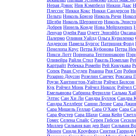
Нерая Дэвис
Нив Кэмпбелл
Никии Даас
Н
Плессис
Никки Кокс
Никки Сандерсон
Ни
Пельтц
Николь Брюэр
Николь Ричи
Никол
Шелби
Николь Шерзингер
Николь Энист
Добрев
Нинель Конде
Нова Мейрхенрих
Ленуар
Одейя Раш
Одетт Эннэйбл
Оксана
Палермо
Оливия Уайлд
Ольга Куриленко
Андерсон
Памела Бургос
Патриция Форд
Пенелопа Крус
Петра Кубонова
Петра Не
Пикси Лотт
Порннапа Тептиннакорн
Пэр
Оливейра
Райли Стил
Ракель Помплан
Ре
Картрайт
Ребекка Ромейн
Рей Кикукава
Р
Сопек
Риан Сугден
Рианна
Рия Сен
Робин
Розарио Доусон
Розелин Санчес
Роксана 
Роузи Хантингтон-Уайтли
Рэйчел Билсон
Кук
Рэйчел Монк
Рэйчел Николс
Рэйчел 
Емельянова
Сабрина Ферилли
Сальма Ха
Элтис
Сан Хи Ли
Сандра Буллок
Сандра 
Сандра Хеллберг
Санни Леоне
Сара Джин
Сара Мишель Геллар
Сара О'Харе
Сара С
Сара Фостер
Сара Шахи
Саша Кейн
Светл
Гомес
Селена Спайс
Серен Гибсон
Сесили
Миллер
Сильвия ван дер Варт
Сильвия В
Минен
Синди Кроуфорд
Синтия Гарридо