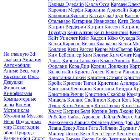
Карима Эдебайб
Карла Осса
Кармен Элек
Каролин Мерфи
Каролина Ардохайн
Каро
Каролина Куркова
Кассандра Доун
Кассан
Отальваро
Катарина Ивановска
Кати Лох
Катрин Вердерич
Катрин Клесон
Катрине
Трусфул
Кейт Аптон
Кейт Бекинсэйл
Кейт
Кейт Уинслет
Кейт Хадсон
Кёко Фукада
К
Келли Карлсон
Келли Кларксон
Келли Мо
Коллиер
Кери Рассел
Керри МакГрегор
Ке
На главную
3d
Ким Бейсингер
Ким Клотье
Ким Смит
Ки
графика
Авиация
Данст
Кирсти Галлахер
Клара Алонсо
Кла
Автомобили
Форлани
Кора Диц
Корина Лонджин
Корт
Аниме
Весь мир
Бэллентайн
Криста Аллен
Криста Ригоцц
Вкусности
Горы
Кристанна Локен
Кристен Стюарт
Кристи
Девушки
Кройк
Кристин Тиган
Кристина Агилера
Животные
Кристина Леордини
Кристина Линдли
Кр
Кинофильмы
Кристина Риччи
Кристина Скаббиа
Кэнди
Компьютерные
Мишель
Кэндис Свейнпол
Кэрен Когз
Кэ
игры
Космос
Лукас
Кэти Айрлэнд
Кэти Перри
Кэти Пр
Мотоциклы
Холмс
Кэтрин Белл
Кэтрин Зета Джонс
Кэ
Мужчины
Музыка
Рибейро
Лайла Арсиери
Лайла Робертс
Ла
Небо
Подводный
Алексеенко
Лариса Фрэйзер
Лаура Дор
Ла
мир
Новогодние
Леана Декер
Леди Гага
Лейлани Даудинг
обои
Природа
Мистер
Лекси Белл
Лена Герке
Ленэ Нист
Разные обои
Спорт
Леонор Варела
Лесли Бибб
Летиция Каста