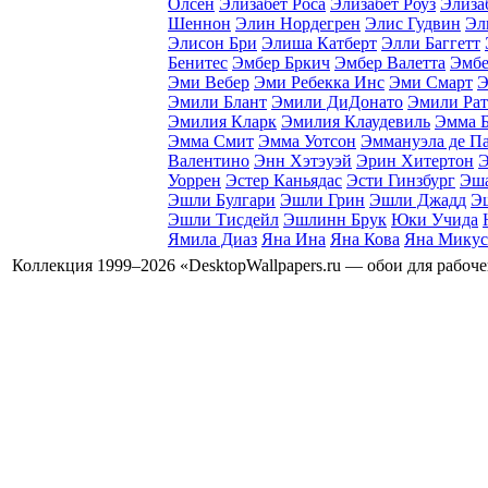
Олсен
Элизабет Роса
Элизабет Роуз
Элиза
Шеннон
Элин Нордегрен
Элис Гудвин
Эл
Элисон Бри
Элиша Катберт
Элли Баггетт
Бенитес
Эмбер Бркич
Эмбер Валетта
Эмбе
Эми Вебер
Эми Ребекка Инс
Эми Смарт
Э
Эмили Блант
Эмили ДиДонато
Эмили Рат
Эмилия Кларк
Эмилия Клаудевиль
Эмма 
Эмма Смит
Эмма Уотсон
Эммануэла де Па
Валентино
Энн Хэтэуэй
Эрин Хитертон
Э
Уоррен
Эстер Каньядаc
Эсти Гинзбург
Эша
Эшли Булгари
Эшли Грин
Эшли Джадд
Э
Эшли Тисдейл
Эшлинн Брук
Юки Учида
Ямила Диаз
Яна Ина
Яна Кова
Яна Микус
Коллекция 1999–2026 «DesktopWallpapers.ru — обои для рабоч